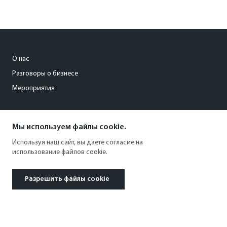
О нас
Разговоры о бизнесе
Мероприятия
org@kommersant-ural.ru
Мы используем файлы cookie.
+73432873705
Используя наш сайт, вы даете согласие на
использование файлов cookie.
Разрешить файлы cookie
© 1991–2026 АО «Коммерсантъ». All rights reserved