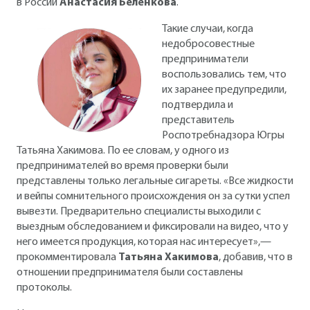
в России
Анастасия Беленкова
.
Такие случаи, когда
недобросовестные
предприниматели
воспользовались тем, что
их заранее предупредили,
подтвердила и
представитель
Роспотребнадзора Югры
Татьяна Хакимова. По ее словам, у одного из
предпринимателей во время проверки были
представлены только легальные сигареты. «Все жидкости
и вейпы сомнительного происхождения он за сутки успел
вывезти. Предварительно специалисты выходили с
выездным обследованием и фиксировали на видео, что у
него имеется продукция, которая нас интересует»,—
прокомментировала
Татьяна Хакимова
, добавив, что в
отношении предпринимателя были составлены
протоколы.