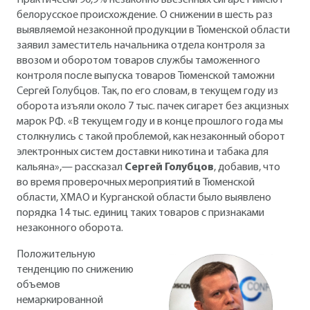
Практически 90,9% незаконно ввезенных сигарет имеют
белорусское происхождение. О снижении в шесть раз
выявляемой незаконной продукции в Тюменской области
заявил заместитель начальника отдела контроля за
ввозом и оборотом товаров службы таможенного
контроля после выпуска товаров Тюменской таможни
Сергей Голубцов. Так, по его словам, в текущем году из
оборота изъяли около 7 тыс. пачек сигарет без акцизных
марок РФ. «В текущем году и в конце прошлого года мы
столкнулись с такой проблемой, как незаконный оборот
электронных систем доставки никотина и табака для
кальяна»,— рассказал
Сергей Голубцов
, добавив, что
во время проверочных мероприятий в Тюменской
области, ХМАО и Курганской области было выявлено
порядка 14 тыс. единиц таких товаров с признаками
незаконного оборота.
Положительную
тенденцию по снижению
объемов
немаркированной