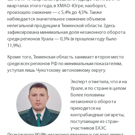
кварталах этого года, в ХМАО-Югре, наоборот,
произошло снижение — с 5,4% до 4,5%. Также
наблюдается значительное снижение объемов
нелегальной продукции в Тюменской области. Здесь
зафиксирована минимальная доля незаконного оборота
среди регионов Урала — 0,3% (в прошлом году было
11,9%).
Кроме того, Тюменская область занимает второе место
среди всех регионов РФ по минимальным показателям,
уступая лишь Чукотскому автономному округу.
Эксперт отметила, что и на
Урале, и по стране в целом
более половины
незаконного оборота
приходится на
контрабандные сигареты,
поступающие из стран-
участников ЕАЭС.