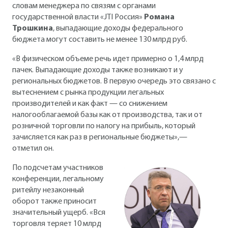
словам менеджера по связям с органами
государственной власти «JTI Россия»
Романа
Трошкина
, выпадающие доходы федерального
бюджета могут составить не менее 130 млрд руб.
«В физическом объеме речь идет примерно о 1,4 млрд
пачек. Выпадающие доходы также возникают и у
региональных бюджетов. В первую очередь это связано с
вытеснением с рынка продукции легальных
производителей и как факт — со снижением
налогооблагаемой базы как от производства, так и от
розничной торговли по налогу на прибыль, который
зачисляется как раз в региональные бюджеты»,—
отметил он.
По подсчетам участников
конференции, легальному
ритейлу незаконный
оборот также приносит
значительный ущерб. «Вся
торговля теряет 10 млрд