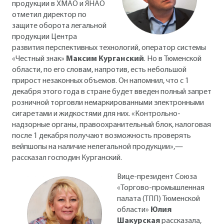
продукции в ХМАО и ЯНАО
отметил директор по
защите оборота легальной
продукции Центра
развития перспективных технологий, оператор системы
«Честный знак»
Максим Курганский
. Но в Тюменской
области, по его словам, напротив, есть небольшой
прирост незаконных объемов. Он напомнил, что с 1
декабря этого года в стране будет введен полный запрет
розничной торговли немаркированными электронными
сигаретами и жидкостями для них. «Контрольно-
надзорные органы, правоохранительный блок, налоговая
после 1 декабря получают возможность проверять
вейпшопы на наличие нелегальной продукции»,—
рассказал господин Курганский.
Вице-президент Союза
«Торгово-промышленная
палата (ТПП) Тюменской
области»
Юлия
Шакурская
рассказала,