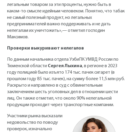
легальным товаром за эти проценты, нужно быть в
каком-то смысле идейным человеком. Понятно, что табак
не самый полезный продукт, но легальных
предпринимателей важно поддерживать и не дать
нелегалам их уничтожить»,— отметил господин
Максимов.
Проверки выкуривают нелегалов
По данным начальника отдела УэбиПК УМВД России по
Тюменской области
Сергея
Лыхина
, в регионе в 2023
году полицией было изъято 174 тыс. пачек сигарет (в
прошлом году 85 тыс. пачек), на сумму более 11,5 млн руб.
Раскрыто и направлено в суд с обвинительным
заключением шесть уголовных дел в отношении шести
лиц. Он также отметил, что около 90% нелегальной
продукции проходит через транспортные компании.
Участники рынка высказали
недовольство по поводу
проверок, изначально