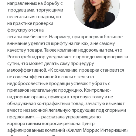
направленных на борьбу с
продавцами, торгующими
нелегальным товаром, но
на практике проверки
фокусируются на
легальном бизнесе. Например, при проверках большое
внимание уделяется шрифту на пачках, а не самому
качеству товара. Также компании недовольны тем, что
Роспотребнадзор уведомляет о проведении проверки за
сутки, что может делать саму процедуру
малоэффективной. «К сожалению, проверка становится
не совсем эффективной в связи с тем, что
недобросовестные продавцы успевают убрать с
прилавков нелегальную продукцию. Контрольно-
надзорные органы, приходя в торговую точку и не
обнаруживая контрафактный товар, зачастую изымают
вместо незаконной легальную продукцию под спорными
предлогами»,— рассказала управляющая по
корпоративным вопросам региона Центр
аффилированных компаний «Филип Моррис Интернэшнл»