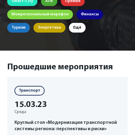
Smart-City
АПК
Премия
Межрегиональный марафон
Финансы
Туризм
Энергетика
Ещё
Прошедшие мероприятия
Транспорт
15
.03
.23
Среда
Круглый стол «Модернизация транспортной
системы региона: перспективы и риски»