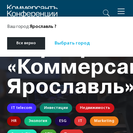
Ваш город
Ярославль
?
Мероприят
Все верно
Выбрать город
«Коммерса
Ярославль
IT telecom
Инвестиции
Недвижимость
HR
Экология
ESG
IT
Marketing