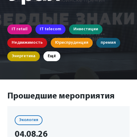
IT retail
IT telecom
Инвестиции
Недвижимость
Юриспруденция
премия
Энергетика
Ещё
Прошедшие мероприятия
Экология
04
.08
.26