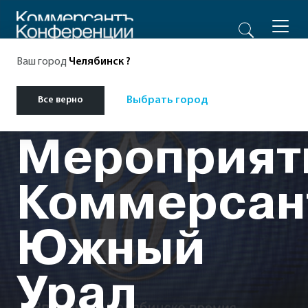
Ваш город
Челябинск
?
Все верно
Выбрать город
Мероприят
Коммерсан
Южный
Урал