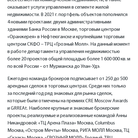
всех сегментах коммерческой недвижимости, а также
оказывает услуги управления в сегменте жилой
недвижимости. В 2021 г. портфель объектов пополнился
4 новыми проектами: двумя административными
зданиями Банка России в Москве, торговым центром
«Оранжерея» в Нефтеюганске и крупнейшим торговым
центром СКФО – ТРЦ «Грозный Молл». На данный момент
в работе департамента управления недвижимостью
более 20 проектов общей площадью более 1 600 000 кв. м
по всей России – от Мурманска до Улан-Удэ.
Ежегодно команда брокеров подписывает от 250 до 500
арендных сделок в торговых центрах. Среди них только
за последний год ряд знаковых для рынка сделок,
которые были отмечены на премиях CRE Moscow Awards
и GRREAt. Наиболее крупные и знаковые брокерские
проекты, реализуемые и реализованные командой Анны
Никандровой: «ТЦ Арена Плаза» Москва, Columbus
Москва, «Остров Мечты» Москва, РИГА МОЛЛ Москва, ТЦ