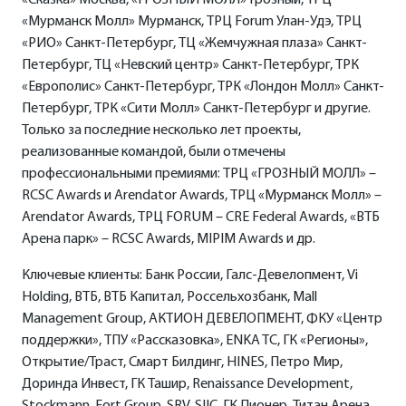
«Сказка» Москва, «ГРОЗНЫЙ МОЛЛ» Грозный, ТРЦ
«Мурманск Молл» Мурманск, ТРЦ Forum Улан-Удэ, ТРЦ
«РИО» Санкт-Петербург, ТЦ «Жемчужная плаза» Санкт-
Петербург, ТЦ «Невский центр» Санкт-Петербург, ТРК
«Европолис» Санкт-Петербург, ТРК «Лондон Молл» Санкт-
Петербург, ТРК «Сити Молл» Санкт-Петербург и другие.
Только за последние несколько лет проекты,
реализованные командой, были отмечены
профессиональными премиями: ТРЦ «ГРОЗНЫЙ МОЛЛ» –
RCSC Awards и Arendator Awards, ТРЦ «Мурманск Молл» –
Arendator Awards, ТРЦ FORUM – CRE Federal Awards, «ВТБ
Арена парк» – RCSC Awards, MIPIM Awards и др.
Ключевые клиенты: Банк России, Галс-Девелопмент, Vi
Holding, ВТБ, ВТБ Капитал, Россельхозбанк, Mall
Management Group, АКТИОН ДЕВЕЛОПМЕНТ, ФКУ «Центр
поддержки», ТПУ «Рассказовка», ENKA TC, ГК «Регионы»,
Открытие/Траст, Смарт Билдинг, HINES, Петро Мир,
Доринда Инвест, ГК Ташир, Renaissance Development,