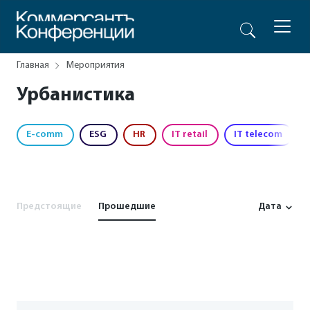
Главная
Мероприятия
Урбанистика
E-comm
ESG
HR
IT retail
IT telecom
Предстоящие
Прошедшие
Дата