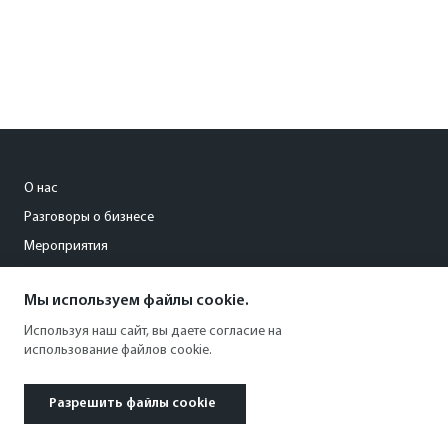
О нас
Разговоры о бизнесе
Мероприятия
Мы используем файлы cookie.
s.filatova@kommersant18.ru
Используя наш сайт, вы даете согласие на
+7 (3412) 945-075
использование файлов cookie.
Разрешить файлы cookie
© 1991–2026 АО «Коммерсантъ». All rights reserved