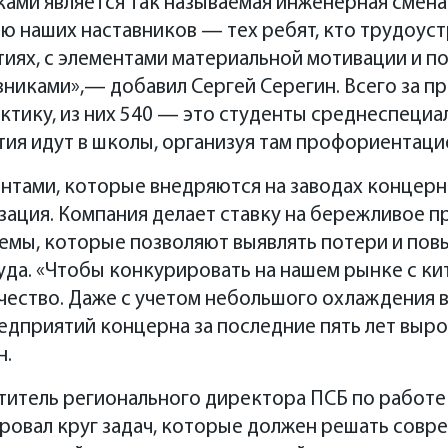
ами является так называемая инженерная смена.
 наших наставников — тех ребят, кто трудоуст
тиях, с элементами материальной мотивации и 
никами»,— добавил Сергей Серегин. Всего за п
ктику, из них 540 — это студенты среднеспеци
ия идут в школы, организуя там профориентаци
нтами, которые внедряются на заводах концерн
зация. Компания делает ставку на бережливое 
емы, которые позволяют выявлять потери и пов
да. «Чтобы конкурировать на нашем рынке с ки
ество. Даже с учетом небольшого охлаждения в
дприятий концерна за последние пять лет вырос
н.
ститель регионального директора ПСБ по работ
ровал круг задач, которые должен решать совр