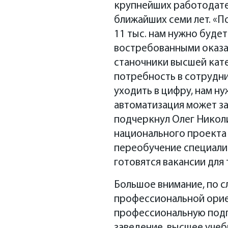
крупнейших работодател
ближайших семи лет. «По
11 тыс. нам нужно буде
востребованными оказал
станочники высшей кате
потребность в сотрудни
уходить в цифру, нам н
автоматизация может за
подчеркнул Олег Николи
национального проекта
переобучение специалис
готовятся вакансии для 
Большое внимание, по с
профессиональной орие
профессиональную подго
заведение, высшее учеб