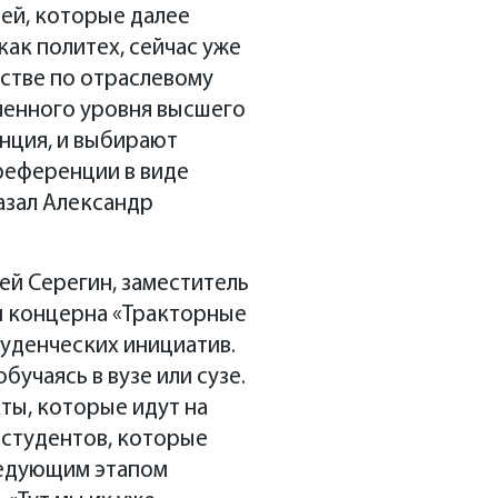
ей, которые далее
ак политех, сейчас уже
дстве по отраслевому
ленного уровня высшего
нция, и выбирают
референции в виде
азал Александр
ей Серегин, заместитель
м концерна «Тракторные
туденческих инициатив.
бучаясь в вузе или сузе.
ты, которые идут на
 студентов, которые
ледующим этапом