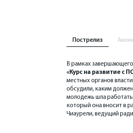
Пострелиз
Анон
В рамках завершающего
«Курс на развитие с П
местных органов власти
обсудили, каким должен
молодежь шла работать 
который она вносит в 
Чиаурели
, ведущий рад