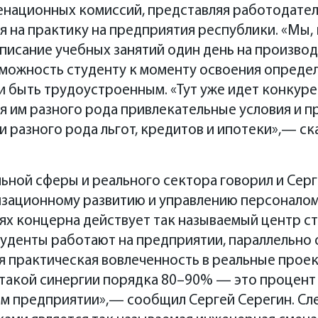
енационных комиссий, представляя работодател
на практику на предприятия республики. «Мы, к
списание учебных занятий один день на произво
зможность студенту к моменту освоения опреде
 быть трудоустроенным. «Тут уже идет конкуре
я им разного рода привлекательные условия и п
 разного рода льгот, кредитов и ипотеки»,— ск
ьной сферы и реального сектора говорил и Серг
изационному развитию и управлению персонало
ях концерна действует так называемый центр с
туденты работают на предприятии, параллельно о
я практическая вовлеченность в реальные проек
 такой синергии порядка 80–90% — это процент
ем предприятии»,— сообщил Сергей Серегин. С