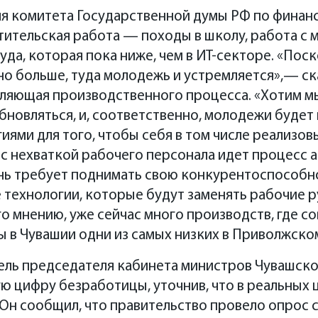
я комитета Государственной думы РФ по финан
тительская работа — походы в школу, работа с
уда, которая пока ниже, чем в ИТ-секторе. «Пос
но больше, туда молодежь и устремляется»,— ска
ляющая производственного процесса. «Хотим мы 
новляться, и, соответственно, молодежи будет
ями для того, чтобы себя в том числе реализо
с нехваткой рабочего персонала идет процесс 
нь требует поднимать свою конкурентоспособнос
технологии, которые будут заменять рабочие 
о мнению, уже сейчас много производств, где со
 в Чувашии одни из самых низких в Приволжско
ель председателя кабинета министров Чувашско
 цифру безработицы, уточнив, что в реальных ц
 Он сообщил, что правительство провело опрос с