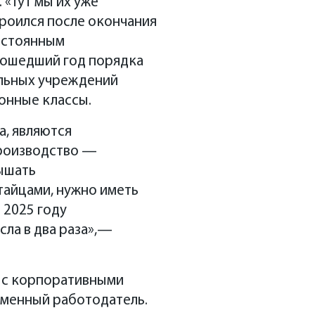
 «Тут мы их уже
роился после окончания
постоянным
рошедший год порядка
альных учреждений
онные классы.
а, являются
производство —
ышать
тайцами, нужно иметь
 2025 году
ла в два раза»,—
е с корпоративными
еменный работодатель.