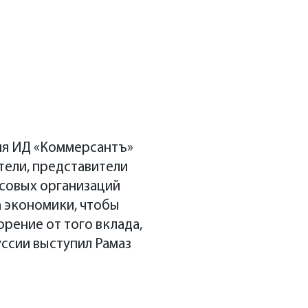
ия ИД «Коммерсантъ»
тели, представители
нсовых организаций
а экономики, чтобы
рение от того вклада,
уссии выступил
Рамаз