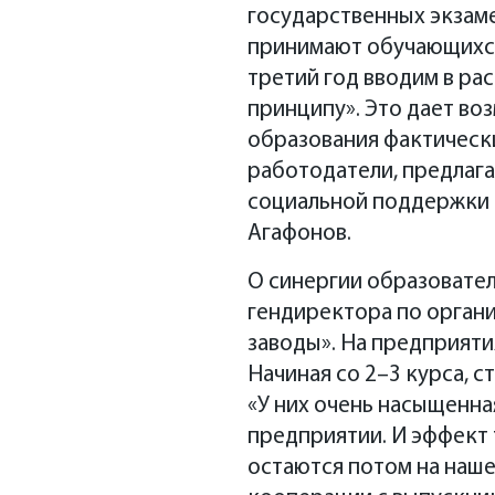
государственных экзам
принимают обучающихся 
третий год вводим в ра
принципу». Это дает во
образования фактически
работодатели, предлага
социальной поддержки и
Агафонов.
О синергии образовател
гендиректора по орган
заводы». На предприяти
Начиная со 2–3 курса, с
«У них очень насыщенна
предприятии. И эффект
остаются потом на наш