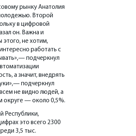
совому рынку Анатолия
 молодежью. Второй
кольку в цифровой
зал он. Важна и
этого, не хотим,
 интересно работать с
вывать»,— подчеркнул
автоматизации
ть, а значит, внедрять
руки»,— подчеркнул
всем не видно людей, а
м округе — около 0,5%.
й Республики,
ифрах это всего 2300
реди 3,5 тыс.