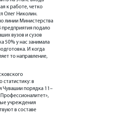
ая к работе, четко
л Олег Николин.
 по линии Министерства
4 предприятия подало
ших вузов и сузов
ка 50% у нас занимала
одготовка. И когда
ляет то направление,
сковского
 статистику: в
я Чувашии порядка 11–
 «Профессионалитет»,
ные учреждения
твуют в составе