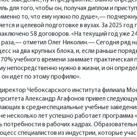
иль для того, чтобы он, получая диплом и приступ
 именно то, что ему нужно по душе»,— подчеркну
ется и целевой подготовке в вузах. За 2025 год
аключено 58 договоров. «На текущий год уже 2
и раза,— отметил Олег Николин.— Сегодня ряд на
есс на два крупных блока, и, если раньше поряд
о 70% учебного времени занимает практическая п
ему непосредственно нужно в жизни, и он опреде
 он идет по этому профилю».
директор Чебоксарского института филиала Мо
ерситета Александр Агафонов привел следующую
пающих в среднеспециальные учебные заведени
ионе несколько лет успешно работает программа
ь потребности в рабочих кадрах. Образователь
оцесс специалистов из индустрии, которые учас