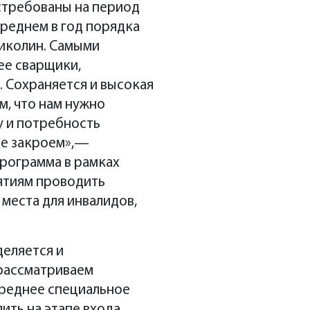
стребованы на период
 среднем в год порядка
Николин. Самыми
ее сварщики,
. Сохраняется и высокая
м, что нам нужно
у и потребность
не закроем»,—
программа в рамках
ятиям проводить
 места для инвалидов,
деляется и
рассматриваем
среднее специальное
ить на этапе входа