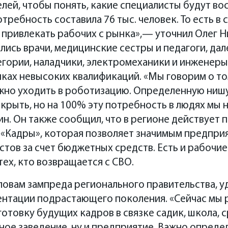
ей, чтобы понять, какие специалисты будут во
требность составила 76 тыс. человек. То есть в
т привлекать рабочих с рынка»,— уточнил Олег 
ись врачи, медицинские сестры и педагоги, дал
гории, наладчики, электромеханики и инженеры
ках невысоких квалификаций. «Мы говорим о то
ужно уходить в роботизацию. Определенную ниш
крыть, но на 100% эту потребность в людях мы 
н. Он также сообщил, что в регионе действует 
 «Кадры», которая позволяет значимым предпри
тов за счет бюджетных средств. Есть и рабочие
тех, кто возвращается с СВО.
ловам зампреда регионального правительства, у
нтации подрастающего поколения. «Сейчас мы 
товку будущих кадров в связке садик, школа, 
ное заведение, ну и предприятие. Важно определ