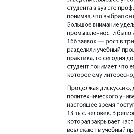
студента в вуз его проф
понимал, что выбрал он
Большое внимание уделя
промышленности было з
166 заявок — рост в тр
разделили учебный проц
практика, то сегодня д
студент понимает, что 
которое ему интересно,
Продолжая дискуссию, 
политехнического унив
настоящее время посту
13 тыс. человек. В рег
которая закрывает част
вовлекают в учебный пр