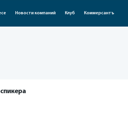
есе
Новости компаний
Клуб
Коммерсантъ
 спикера