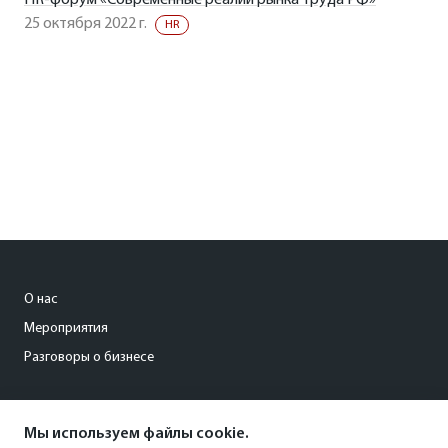
HR-форум «Современные реалии рынка труда РФ»
25 октября 2022 г.
HR
О нас
Мероприятия
Разговоры о бизнесе
conference@kommersant.ru
Мы используем файлы cookie.
+7 (495) 797-69-70