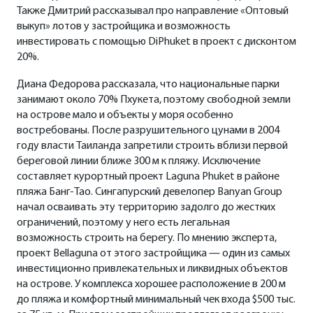
Также Дмитрий рассказывал про направление «Оптовый
выкуп» лотов у застройщика и возможность
инвестировать с помощью DiPhuket в проект с дисконтом
20%.
Диана Федорова рассказала, что национальные парки
занимают около 70% Пхукета, поэтому свободной земли
на острове мало и объекты у моря особенно
востребованы. После разрушительного цунами в 2004
году власти Таиланда запретили строить вблизи первой
береговой линии ближе 300 м к пляжу. Исключение
составляет курортный проект Laguna Phuket в районе
пляжа Банг-Тао. Сингапурский девелопер Banyan Group
начал осваивать эту территорию задолго до жестких
ограничений, поэтому у него есть легальная
возможность строить на берегу. По мнению эксперта,
проект Bellaguna от этого застройщика — один из самых
инвестиционно привлекательных и ликвидных объектов
на острове. У комплекса хорошее расположение в 200 м
до пляжа и комфортный минимальный чек входа $500 тыс.