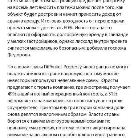
за 75 кв. м. При этом застройщик предлагает рассрочку
на восемь лет: вносить платежи можно после того, как
объект будет достроен и начнет приносить доход от
сдачи в аренду. Итоговая доходность от перепродажи
проекта может достигать 60%. Инвесторы часто
опасаются оформлять долгосрочную аренду в Таиланде
у мелких застройщиков, однако лисхолд внутри проекта
считается максимально безопасным, добавила госпожа
Федорова.
По словам главы DiPhuket Property, иностранцы не могут
владеть землей в стране напрямую, поэтому многие
инвесторы используют нелегальные схемы. Юристы
предлагают открыть компанию, где иностранец получает
49% акций и полный операционный контроль, а 51%
оформляется на компанию, которая выступает в роли
соучредителя. При этом внутри второй компании доли
снова делятся аналогичным образом. Власти страны
борются с такими многоуровневыми схемами по
принципу «матрешки», поэтому эксперт акцентировала
внимание на легальном способе полного иностранного