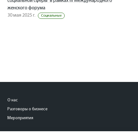
социальной сферы" в рамках III Международного
женского форума
30 мая 2025 г.
Социальные
О нас
Разговоры о бизнесе
Мероприятия
org@kommersant-ural.ru