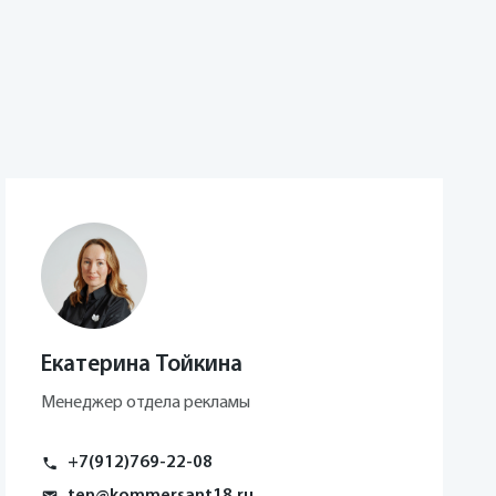
й сценарий жизни, новые
омпактную и плотную
енный земельный
рковую зону. Когда мы
ии территории, но
и горожан. 19 ноября
чь около 100 человек,
т приниматься
а, поскольку гораздо
— рассказал господин
Екатерина Тойкина
Менеджер отдела рекламы
+7(912)769-22-08