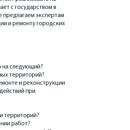
м преимущество
ает с государством в
круглом столе,
е предлагаем экспертам
ии и ремонту городских
но на следующий?
ных территорий?
емонте и реконструкции
действий при
ии территорий?
ении работ?