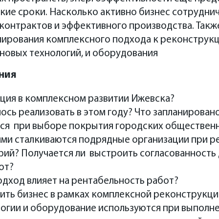
ожно подвести итоги. Что удалось сделать, в че
акие сроки. Насколько активно бизнес сотруднич
 развитию городских пространств, обсудили на 
контрактов и эффективного производства. Такж
sant Events Удмуртия.
лирования комплексного подхода к реконструкц
и
новых технологий, и оборудования
ния
ция в комплексном развитии Ижевска?
ось реализовать в этом году? Что запланирова
ся при выборе покрытия городских обществен
ями сталкиваются подрядные организации при р
ий? Получается ли выстроить согласованность 
от?
одход влияет на рентабельность работ?
ить бизнес в рамках комплексной реконструкц
огии и оборудование используются при выполн