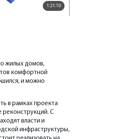
1:21:10
о жилых домов,
нтов комфортной
ршился, и можно
ать в рамках проекта
е реконструкций. С
о жилых домов,
аходят власти и
нтов комфортной
одской инфраструктуры,
роительный сезон 2022
тоит реализовать на