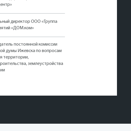
 стратегии. Мы выйдем
ентр»
тобы понять, насколько
 категории граждан»,—
ьный директор ООО «Группа
иятий «ДОМ.ком»
атель постоянной комиссии
ой думы Ижевска по вопросам
я территории,
роительства, землеустройства
гии