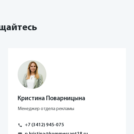
ольствуется «квартирой в центре», а ждет новы
 нужно давать что-то большее, чем квартиру: к
ерриторией жилого комплекса. У нас есть выдел
ащайтесь
(Знак) на ул. Берша, который мы отводим под па
ей, поняли, что у нас есть компетенции в развит
е принимает участие как можно больше жителей 
я соучаствующего проектирования, хотим привле
как будет выглядеть парк. На мероприятии буду
стям, зеленым насаждениям, по философии парк
роектировать комплексную территорию с нуля»,
Кристина Поварницына
Менеджер отдела рекламы
+7 (3412) 945-075