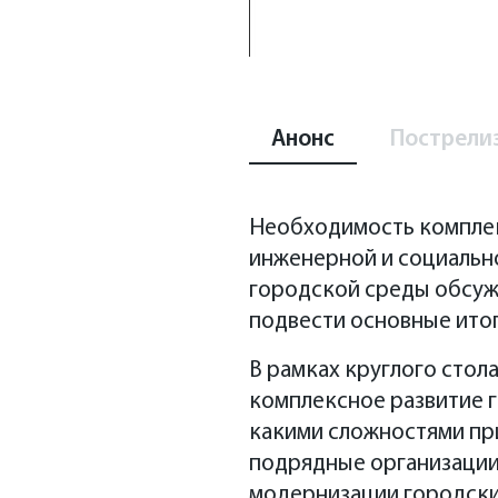
Анонс
Пострели
Необходимость комплек
инженерной и социальн
городской среды обсуж
подвести основные ито
В рамках круглого стол
комплексное развитие г
Необходимость комплек
какими сложностями при
инженерной и социальн
подрядные организации.
городской среды обсуж
модернизации городски