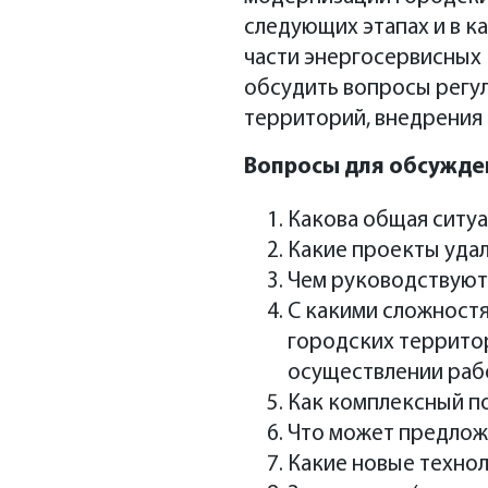
года завершился, уже м
следующих этапах и в к
комплексного подхода к
части энергосервисных 
организованном Kommer
обсудить вопросы регу
От центра к перифери
территорий, внедрения 
Вопросы для обсужде
Какова общая ситуа
Какие проекты удал
Чем руководствуют
С какими сложност
городских территор
осуществлении раб
Как комплексный п
Что может предлож
Какие новые технол