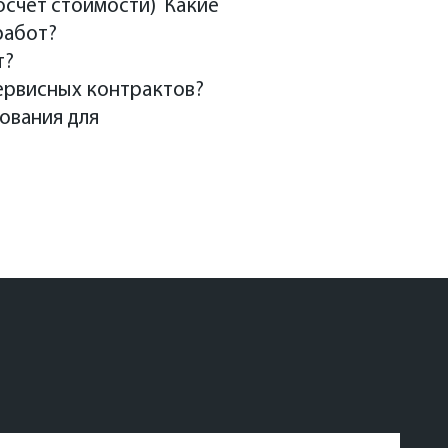
росчет стоимости) Какие
работ?
т?
ервисных контрактов?
ования для
риторий, а также
ия пространственного
уртии Вячеслава
 о том, чтобы ее
рриторий и про
о, действительно,
зназначения, выкупить
, на котором
мы активно застраиваем
итяжения, при котором
 на периферии. Если