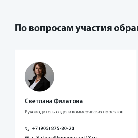
«Покупатель уже не дов
эмоции. Поэтому сейчас
застройку с развитой т
По вопросам участия обр
участок в проекте Znak 
задумались над этой иде
хорошо, когда в проект
состоится первая сесси
которым не все равно, 
предложения по активно
проще застраивать и п
Пестов.
Светлана Филатова
Руководитель отдела коммерческих проектов
+7 (905) 875-80-20