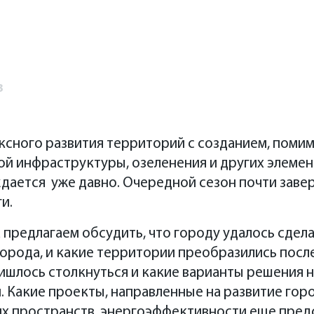
з
сного развития территорий с созданием, помим
ой инфраструктуры, озеленения и других элеме
дается уже давно. Очередной сезон почти заве
ги.
а предлагаем обсудить, что городу удалось сдел
орода, и какие территории преобразились посл
сного развития территорий с созданием, помим
шлось столкнуться и какие варианты решения н
ой инфраструктуры, озеленения и других элеме
 Какие проекты, направленные на развитие гор
дается в Удмуртии давно. Очередной летний ст
х пространств, энергоэффективности еще предс