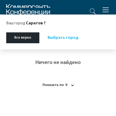
Ваш город
Саратов
?
Главная
Разговоры о бизнесе
Разговоры о бизнесе
Все верно
Выбрать город
Ничего не найдено
Показать по
9