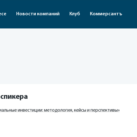
есе
Новости компаний
Клуб
Коммерсантъ
 спикера
альные инвестиции: методология, кейсы и перспективы»