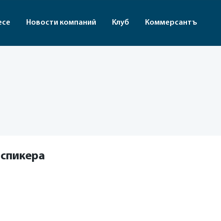
есе
Новости компаний
Клуб
Коммерсантъ
 спикера