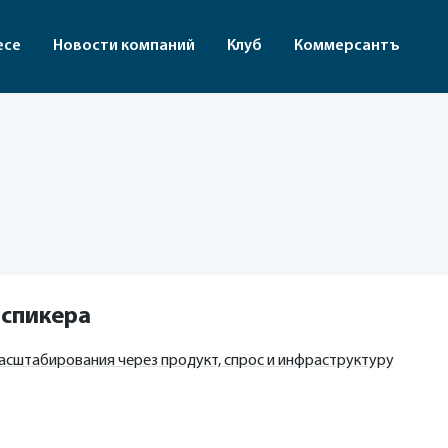
есе
Новости компаний
Клуб
Коммерсантъ
 спикера
 масштабирования через продукт, спрос и инфраструктуру