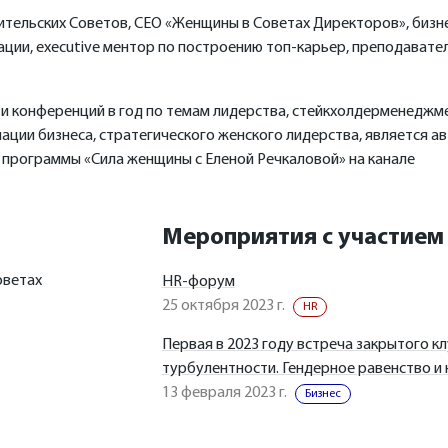
тельских Советов, СЕО «Женщины в Советах Директоров», бизн
ции, executive ментор по построению топ-карьер, преподавате
ти конференций в год по темам лидерства, стейкхолдерменеджм
ации бизнеса, стратегического женского лидерства, является а
 программы «Сила женщины с Еленой Речкаловой» на канале
Мероприятия с участием
оветах
HR-форум
25 октября 2023 г.
HR
Первая в 2023 году встреча закрытого кл
турбулентности. Гендерное равенство и 
13 февраля 2023 г.
Бизнес