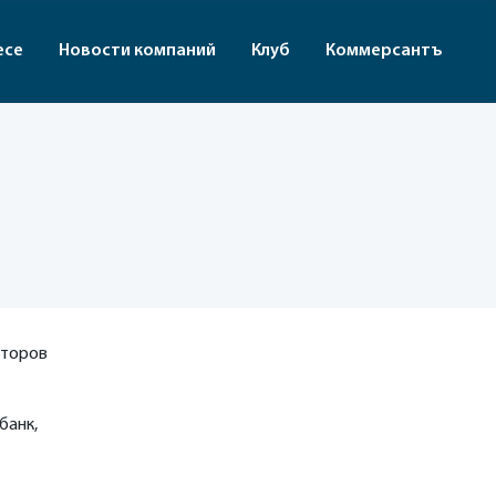
есе
Новости компаний
Клуб
Коммерсантъ
кторов
банк,