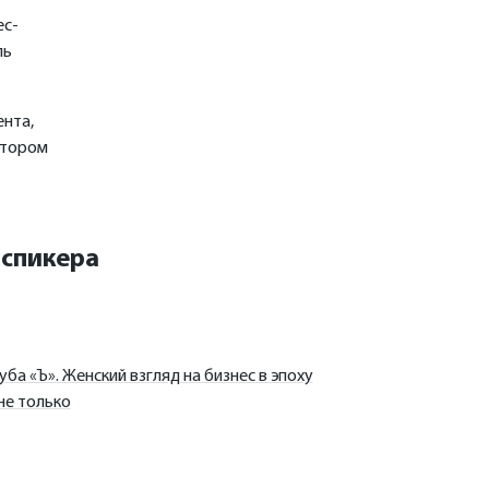
ес-
ль
ента,
втором
 спикера
уба «Ъ». Женский взгляд на бизнес в эпоху
не только