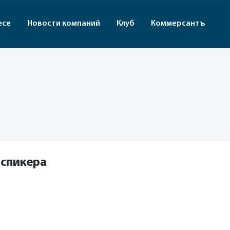
есе
Новости компаний
Клуб
Коммерсантъ
 спикера