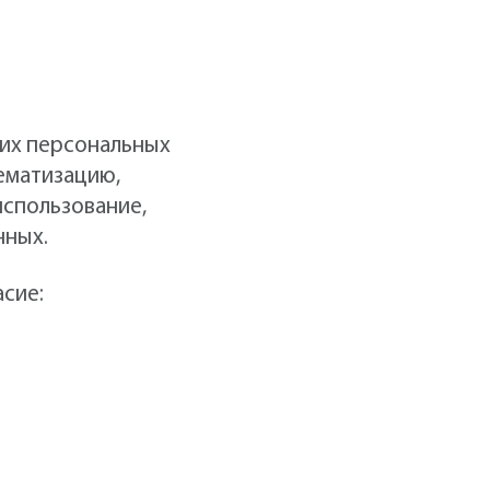
оих персональных
тематизацию,
использование,
нных.
сие: