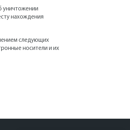
об уничтожении
есту нахождения
нением следующих
ктронные носители и их