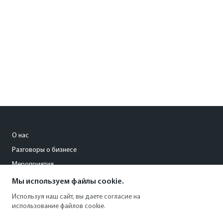
О нас
Разговоры о бизнесе
Мероприятия
Мы используем файлы cookie.
pisareva@kommersant-kuban.ru
Используя наш сайт, вы даете согласие на
использование файлов cookie.
8 (861) 201-94-26