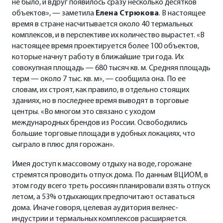
не было, и вдруг появилось сразу несколько десятков
объектов», — заметила
Елена Стрюкова
. В настоящее
время в стране насчитывается около 40 термальных
комплексов, и в перспективе их количество вырастет. «В
настоящее время проектируется более 100 объектов,
которые начнут работу в ближайшие три года. Их
совокупная площадь — 680 тысяч кв. м. Средняя площадь
терм — около 7 тыс. кв. м», — сообщила она. По ее
словам, их строят, как правило, в отдельно стоящих
зданиях, но в последнее время выводят в торговые
центры. «Во многом это связано с уходом
международных брендов из России. Освободились
большие торговые площади в удобных локациях, что
сыграло в плюс для горожан».
Имея доступ к массовому отдыху на воде, горожане
стремятся проводить отпуск дома. По данным ВЦИОМ, в
этом году всего треть россиян планировали взять отпуск
летом, а 53% отдыхающих предпочитают оставаться
дома. Иначе говоря, целевая аудитория велнес-
индустрии и термальных комплексов расширяется.