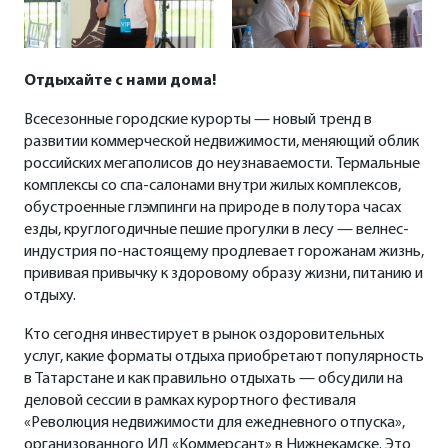
Отдыхайте с нами дома!
Всесезонные городские курорты — новый тренд в
развитии коммерческой недвижимости, меняющий облик
российских мегаполисов до неузнаваемости. Термальные
комплексы со спа-салонами внутри жилых комплексов,
обустроенные глэмпинги на природе в полутора часах
езды, круглогодичные пешие прогулки в лесу — велнес-
индустрия по-настоящему продлевает горожанам жизнь,
прививая привычку к здоровому образу жизни, питанию и
отдыху.
Кто сегодня инвестирует в рынок оздоровительных
услуг, какие форматы отдыха приобретают популярность
в Татарстане и как правильно отдыхать — обсудили на
деловой сессии в рамках курортного фестиваля
«Революция недвижимости для ежедневного отпуска»,
организованного ИД «Коммерсант» в Нижнекамске. Это