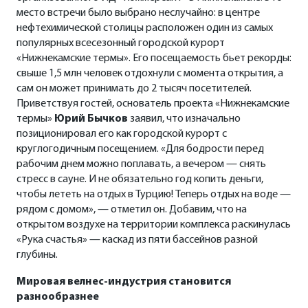
место встречи было выбрано неслучайно: в центре
нефтехимической столицы расположен один из самых
популярных всесезонный городской курорт
«Нижнекамские термы». Его посещаемость бьет рекорды:
свыше 1,5 млн человек отдохнули с момента открытия, а
сам он может принимать до 2 тысяч посетителей.
Приветствуя гостей, основатель проекта «Нижнекамские
термы»
Юрий Бычков
заявил, что изначально
позиционировал его как городской курорт с
круглогодичным посещением. «Для бодрости перед
рабочим днем можно поплавать, а вечером — снять
стресс в сауне. И не обязательно год копить деньги,
чтобы лететь на отдых в Турцию! Теперь отдых на воде —
рядом с домом», — отметил он. Добавим, что на
открытом воздухе на территории комплекса раскинулась
«Рука счастья» — каскад из пяти бассейнов разной
глубины.
Мировая велнес-индустрия становится
разнообразнее