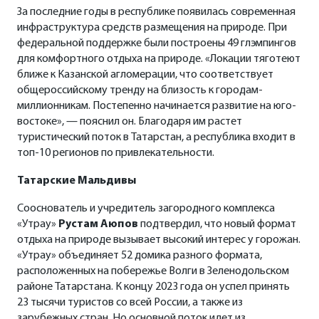
За последние годы в республике появилась современная
инфраструктура средств размещения на природе. При
федеральной поддержке были построены 49 глэмпингов
для комфортного отдыха на природе. «Локации тяготеют
ближе к Казанской агломерации, что соответствует
общероссийскому тренду на близость к городам-
миллионникам. Постепенно начинается развитие на юго-
востоке», — пояснил он. Благодаря им растет
туристический поток в Татарстан, а республика входит в
топ-10 регионов по привлекательности.
Татарские Мальдивы
Сооснователь и учредитель загородного комплекса
«Утрау»
Рустам Аюпов
подтвердил, что новый формат
отдыха на природе вызывает высокий интерес у горожан.
«Утрау» объединяет 52 домика разного формата,
расположенных на побережье Волги в Зеленодольском
районе Татарстана. К концу 2023 года он успел принять
23 тысячи туристов со всей России, а также из
зарубежных стран. Но основной поток идет из