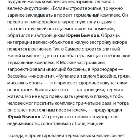
Будущее жилых комплексов неразрывно связано с
велнес-индустрией. «Если вы строите жилье, то нужно
заранее закладывать в проект термальный комплекс. Он
превратит микрорайон в курортную зону отдыха с
соответствующей посещаемостью и экономикой», —
обратился к застройщикам
Юрий Бычков
. Образцы
интеграции велнес-объектов в жилую застройку вскоре
появятся в регионах. Так, в Самаре строится элитный
жилой комплекс, где на стилобате размещают небольшой
термальный комплекс. В Москве застройщики
запроектировали «висящий бассейн», в Краснодаре —
бассейны-«инфинити». «Купание в теплом бассейне, грязи,
массажные зоны — это принесет здоровье покупателям
новостроек. Выигрывают все — застройщики, термы и
жители. Но не надо превышать ценовую планку, чтобы
человек мог посетить комплекс три-четыре раза, и тогда
он станет постоянным посетителем», — предупредил
Юрий Бычков
. И в результате появится курортная
недвижимость, сопоставимая с Сочи, Ниццей.
Правда, в проектировании термальных комплексов нет