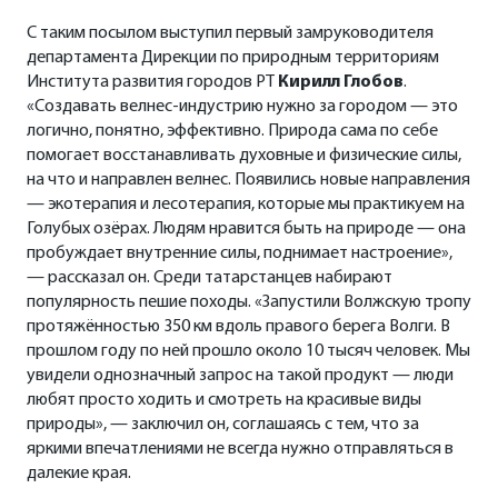
С таким посылом выступил первый замруководителя
департамента Дирекции по природным территориям
Института развития городов РТ
Кирилл Глобов
.
«Создавать велнес-индустрию нужно за городом — это
логично, понятно, эффективно. Природа сама по себе
помогает восстанавливать духовные и физические силы,
на что и направлен велнес. Появились новые направления
— экотерапия и лесотерапия, которые мы практикуем на
Голубых озёрах. Людям нравится быть на природе — она
пробуждает внутренние силы, поднимает настроение»,
— рассказал он. Среди татарстанцев набирают
популярность пешие походы. «Запустили Волжскую тропу
протяжённостью 350 км вдоль правого берега Волги. В
прошлом году по ней прошло около 10 тысяч человек. Мы
увидели однозначный запрос на такой продукт — люди
любят просто ходить и смотреть на красивые виды
природы», — заключил он, соглашаясь с тем, что за
яркими впечатлениями не всегда нужно отправляться в
далекие края.