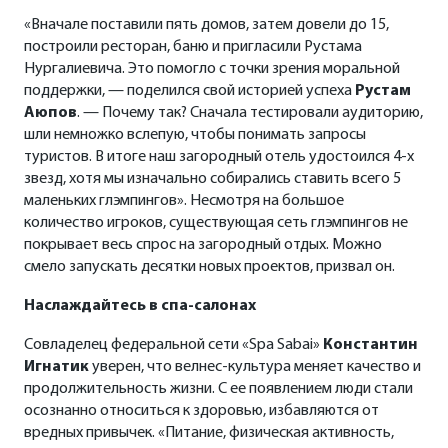
«Вначале поставили пять домов, затем довели до 15,
построили ресторан, баню и пригласили Рустама
Нургалиевича. Это помогло с точки зрения моральной
поддержки, — поделился свой историей успеха
Рустам
Аюпов
. — Почему так? Сначала тестировали аудиторию,
шли немножко вслепую, чтобы понимать запросы
туристов. В итоге наш загородный отель удостоился 4-х
звезд, хотя мы изначально собирались ставить всего 5
маленьких глэмпингов». Несмотря на большое
количество игроков, существующая сеть глэмпингов не
покрывает весь спрос на загородный отдых. Можно
смело запускать десятки новых проектов, призвал он.
Наслаждайтесь в спа-салонах
Совладелец федеральной сети «Spa Sabai»
Константин
Игнатик
уверен, что велнес-культура меняет качество и
продолжительность жизни. С ее появлением люди стали
осознанно относиться к здоровью, избавляются от
вредных привычек. «Питание, физическая активность,