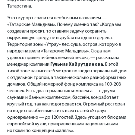
Татарстана.
Этот курорт славится необычным названием —
«Татарские Мальдивы». Почему именно так? «Когда мы
создавали проект, то ставили задачу сохранить
окружающую среду, не вырубая ни одного дерева.
Территория зоны «Утрау» лес, суша, остров, которую в
народе назвали «Татарские Мальдивы». Сюда нам
удалось привезти белоснежный песок», — рассказала
менеджер компании
Гульназ Хайрутдинова
. В этой
тихой зоне на высоте 6 метров возведен зеркальный дом
с отдельной тропой, а также несколько разноформатных
домиков. Общий номерной фонд комплекса на 100-208
человек. Есть два термальных комплекса — с двумя
саунами и банным комплексом, бассейн, все работает
круглый год, так как подогревается. Огромный ресторан
на воде способен вместить всех гостей «Утрау»
одновременно — до 120 гостей. Здесь угощают блюдами
европейской кухни, приправленными национальными
нотками по концепции «халяль».