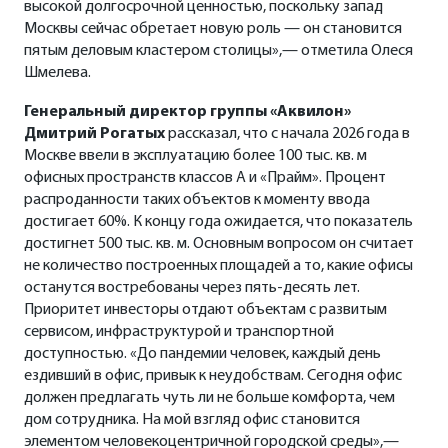
высокой долгосрочной ценностью, поскольку запад
Москвы сейчас обретает новую роль — он становится
пятым деловым кластером столицы»,— отметила Олеся
Шмелева.
Генеральный директор группы «Аквилон»
Дмитрий Рогатых
рассказал, что с начала 2026 года в
Москве ввели в эксплуатацию более 100 тыс. кв. м
офисных пространств классов А и «Прайм». Процент
распроданности таких объектов к моменту ввода
достигает 60%. К концу года ожидается, что показатель
достигнет 500 тыс. кв. м. Основным вопросом он считает
не количество построенных площадей а то, какие офисы
останутся востребованы через пять-десять лет.
Приоритет инвесторы отдают объектам с развитым
сервисом, инфраструктурой и транспортной
доступностью. «До пандемии человек, каждый день
ездивший в офис, привык к неудобствам. Сегодня офис
должен предлагать чуть ли не больше комфорта, чем
дом сотрудника. На мой взгляд офис становится
элементом человекоцентричной городской среды»,—