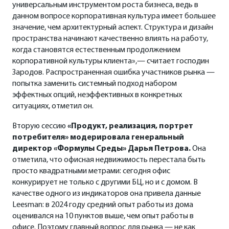
универсальным инструментом роста бизнеса, ведь в
данном вопросе корпоративная культура имеет большее
значение, чем архитектурный аспект. Структура и дизайн
пространства начинают качественно влиять на работу,
когда становятся естественным продолжением
корпоративной культуры клиента»,— считает господин
Зародов. Распространенная ошибка участников рынка —
попытка заменить системный подход набором
эффектных опций, неэффективных в конкретных
ситуациях, отметил он.
Вторую сессию
«Продукт, реализация, портрет
потребителя» модерировала генеральный
директор «Формулы Среды» Дарья Петрова.
Она
отметила, что офисная недвижимость перестала быть
просто квадратными метрами: сегодня офис
конкурирует не только с другими БЦ, но и с домом. В
качестве одного из индикаторов она привела данные
Leesman: в 2024 году средний опыт работы из дома
оценивался на 10 пунктов выше, чем опыт работы в
офисе. Поэтому главный вопрос для рынка — не как