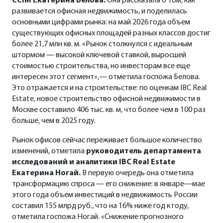
CCIM Екатерина Белова.
Она рассказала о том, как
развивается офисная недвижимость, и поделилась
основными цифрами рынка: на май 2026 года объем
существующих офисных площадей разных классов достиг
более 21,7 млн кв. м. «Рынок столкнулся с идеальным
штормом — высокой ключевой ставкой, выросшей
стоимостью строительства, но инвесторам все еще
интересен этот сегмент»,— отметила госпожа Белова.
Это отражается и на строительстве: по оценкам IBC Real
Estate, новое строительство офисной недвижимости в
Москве составило 406 тыс. кв. м, что более чем в 100 раз
больше, чем в 2025 году.
Рынок офисов сейчас переживает большое количество
изменений, отметила
руководитель департамента
исследований и аналитики IBC Real Estate
Екатерина Ногай.
В первую очередь она отметила
трансформацию спроса — его снижение: в январе—мае
этого года объем инвестиций в недвижимость России
составил 155 млрд руб., что на 16% ниже год к году,
отметила госпожа Ногай. «Снижение прогнозного