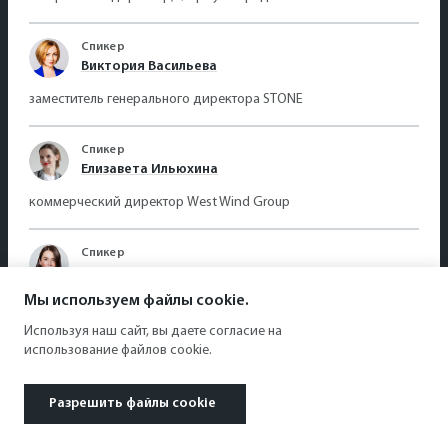
Спикер
Виктория Васильева
заместитель генерального директора STONE
Спикер
Елизавета Ильюхина
коммерческий директор West Wind Group
Спикер
Дарья Глазкова
Мы используем файлы cookie.
руководитель по коммерческому развитию
продукта Pridex Spaces
Используя наш сайт, вы даете согласие на
использование файлов cookie.
Спикер
Владимир Макутонин
Разрешить файлы cookie
территориальный управляющий City&Malls PFM