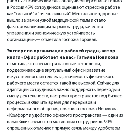
работы с психическим благополучием персонала: только
в России 45% сотрудников оценивают стресс на работе
как “сильный” и “очень сильный”. Ментальное здоровье
вышло за рамки узкой медицинской темы и стало
фактором, влияющим на рынок труда, качество
управления и экономическую устойчивость
организаций»,— отметила госпожа Торавал.
Эксперт по организации рабочей среды, автор
книги «Офис работает на вас» Татьяна Новикова
отметила, что, несмотря на новые технологии,
поддерживающие виртуальный офис и развитие
искусственного интеллекта, значимость физического
рабочего места остается такой же высокой. Сейчас для
адаптации сотрудников важно поддержать переходы и
смену деятельности, настроив пространство под бизнес-
процессы, включить время для перерывов и
неформального общения, пояснила госпожа Новикова.
«Комфорт и удобство офисного пространства — один из
важнейших элементов мотивации сотрудников: 90%
опрошенных отмечают прямую связь между удобством