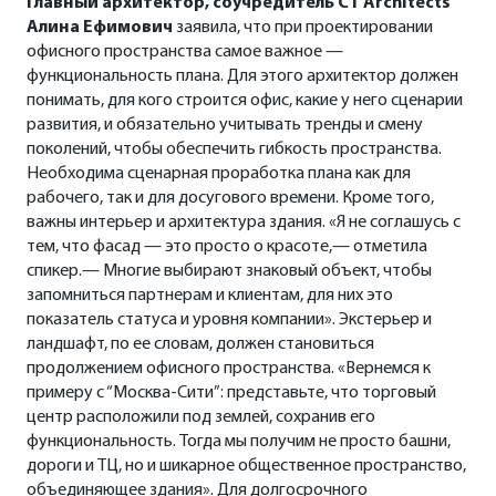
Главный архитектор, соучредитель CT Architects
Алина Ефимович
заявила, что при проектировании
офисного пространства самое важное —
функциональность плана. Для этого архитектор должен
понимать, для кого строится офис, какие у него сценарии
развития, и обязательно учитывать тренды и смену
поколений, чтобы обеспечить гибкость пространства.
Необходима сценарная проработка плана как для
рабочего, так и для досугового времени. Кроме того,
важны интерьер и архитектура здания. «Я не соглашусь с
тем, что фасад — это просто о красоте,— отметила
спикер.— Многие выбирают знаковый объект, чтобы
запомниться партнерам и клиентам, для них это
показатель статуса и уровня компании». Экстерьер и
ландшафт, по ее словам, должен становиться
продолжением офисного пространства. «Вернемся к
примеру с “Москва-Сити”: представьте, что торговый
центр расположили под землей, сохранив его
функциональность. Тогда мы получим не просто башни,
дороги и ТЦ, но и шикарное общественное пространство,
объединяющее здания». Для долгосрочного