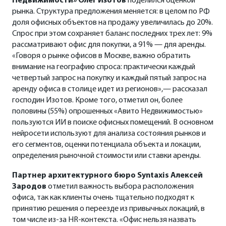
Недвижимости» Олег Изотов
поделился оценкой
рынка. Структура предложения меняется: в целом по РФ
доля офисных объектов на продажу увеличилась до 20%.
Спрос при этом сохраняет баланс последних трех лет: 9%
рассматривают офис для покупки, а 91% — для аренды.
«Говоря о рынке офисов в Москве, важно обратить
внимание на географию спроса: практически каждый
четвертый запрос на покупку и каждый пятый запрос на
аренду офиса в столице идет из регионов»,— рассказал
господин Изотов. Кроме того, отметил он, более
половины (55%) опрошенных «Авито Недвижимостью»
пользуются ИИ в поиске офисных помещений. В основном
нейросети используют для анализа состояния рынков и
его сегментов, оценки потенциала объекта и локации,
определения рыночной стоимости или ставки аренды.
Партнер архитектурного бюро Syntaxis Алексей
Зародов
отметил важность выбора расположения
офиса, так как клиенты очень тщательно подходят к
принятию решения о переезде из привычных локаций, в
том числе из-за HR-контекста. «Офис нельзя назвать