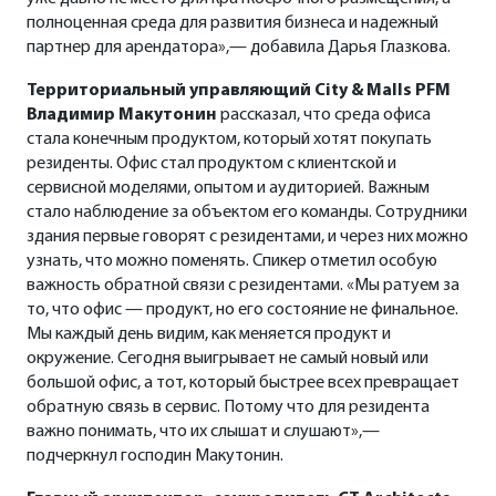
полноценная среда для развития бизнеса и надежный
партнер для арендатора»,— добавила Дарья Глазкова.
Территориальный управляющий City & Malls PFM
Владимир Макутонин
рассказал, что среда офиса
стала конечным продуктом, который хотят покупать
резиденты. Офис стал продуктом с клиентской и
сервисной моделями, опытом и аудиторией. Важным
стало наблюдение за объектом его команды. Сотрудники
здания первые говорят с резидентами, и через них можно
узнать, что можно поменять. Спикер отметил особую
важность обратной связи с резидентами. «Мы ратуем за
то, что офис — продукт, но его состояние не финальное.
Мы каждый день видим, как меняется продукт и
окружение. Сегодня выигрывает не самый новый или
большой офис, а тот, который быстрее всех превращает
обратную связь в сервис. Потому что для резидента
важно понимать, что их слышат и слушают»,—
подчеркнул господин Макутонин.