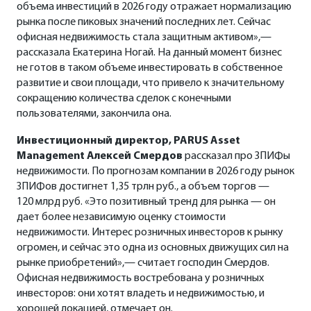
объема инвестиций в 2026 году отражает нормализацию
рынка после пиковых значений последних лет. Сейчас
офисная недвижимость стала защитным активом»,—
рассказала Екатерина Ногай. На данный момент бизнес
не готов в таком объеме инвестировать в собственное
развитие и свои площади, что привело к значительному
сокращению количества сделок с конечными
пользователями, закончила она.
Инвестиционный директор, PARUS Asset
Management Алексей Смердов
рассказал про ЗПИФы
недвижимости. По прогнозам компании в 2026 году рынок
ЗПИФов достигнет 1,35 трлн руб., а объем торгов —
120 млрд руб. «Это позитивный тренд для рынка — он
дает более независимую оценку стоимости
недвижимости. Интерес розничных инвесторов к рынку
огромен, и сейчас это одна из основных движущих сил на
рынке приобретений»,— считает господин Смердов.
Офисная недвижимость востребована у розничных
инвесторов: они хотят владеть и недвижимостью, и
хорошей локацией, отмечает он.