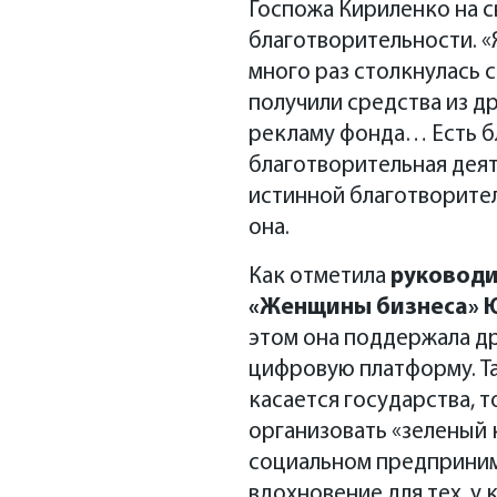
Госпожа Кириленко на с
благотворительности. «Я
много раз столкнулась с
получили средства из д
рекламу фонда… Есть бл
благотворительная деят
истинной благотворител
она.
Как отметила
руководи
«Женщины бизнеса» Ю
этом она поддержала д
цифровую платформу. Т
касается государства, 
организовать «зеленый 
социальном предприним
вдохновение для тех, у 