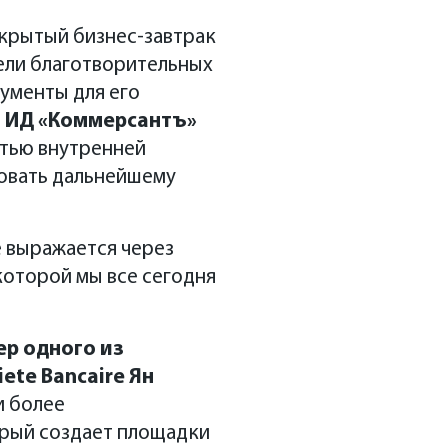
акрытый бизнес-завтрак
ели благотворительных
ументы для его
а ИД «Коммерсантъ»
стью внутренней
вовать дальнейшему
е выражается через
 которой мы все сегодня
ер одного из
ete Bancaire Ян
и более
орый создает площадки