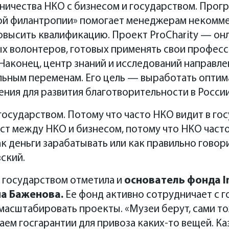
ничества НКО с бизнесом и государством. Прог
й филантропии» помогает менеджерам некомме
овысить квалификацию. Проект ProCharity — он
ых волонтеров, готовых применять свои профес
Наконец, центр знаний и исследований направле
ьным переменам. Его цель — выработать опти
ия для развития благотворительности в России
осударством. Потому что часто НКО видит в госу
ст между НКО и бизнесом, потому что НКО часто
ак деньги зарабатывать или как правильно говор
ский.
 государством отметила и
основатель фонда
I
нна Баженова.
Ее фонд активно сотрудничает с 
 масштабировать проекты. «Музеи берут, сами т
аем госгарантии для привоза каких-то вещей. Ка