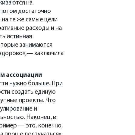
живаются на
а потом достаточно
е на те же самые цели
ративные расходы и на
ть истинная
которые занимаются
 здорово»,— заключила
ям ассоциации
сти нужно больше. При
ости создать единую
рупные проекты. Что
гулирование и
ьностью. Наконец, в
ример — это, конечно,
да проще достучаться»,