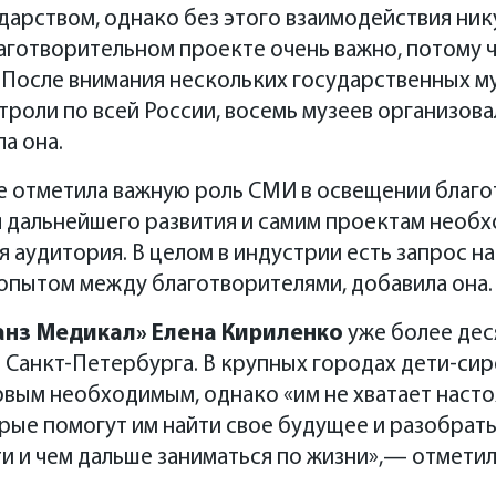
дарством, однако без этого взаимодействия нику
аготворительном проекте очень важно, потому 
После внимания нескольких государственных му
троли по всей России, восемь музеев организова
а она.
е отметила важную роль СМИ в освещении благ
я дальнейшего развития и самим проектам необ
я аудитория. В целом в индустрии есть запрос 
опытом между благотворителями, добавила она.
анз Медикал» Елена Кириленко
уже более дес
 Санкт-Петербурга. В крупных городах дети-сиро
вым необходимым, однако «им не хватает насто
орые помогут им найти свое будущее и разобрат
дти и чем дальше заниматься по жизни»,— отметил