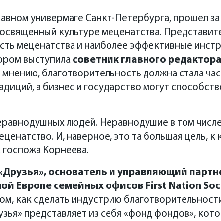
лавном универмаге Санкт-Петербурга, прошел з
посвященный культуре меценатства. Представит
сть меценатства и наиболее эффективные инстр
ором выступила
советник главного редактор
 мнению, благотворительность должна стала ча
адиций, а бизнес и государство могут способст
неравнодушных людей. Неравнодушие в том числ
ценатство. И, наверное, это та большая цель, к
 госпожа Корнеева.
«Друзья», основатель и управляющий партн
й Европе семейных офисов First Nation Soci
том, как сделать индустрию благотворительност
зья» представляет из себя «фонд фондов», кот