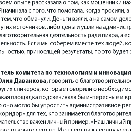
воем опыте рассказала о том, как мошенники на
 начинала с того, что помогала, когда просили, 
 тем, что обманули. Деньги взяли, а на самом дел
ругих источников, либо деньги ушли на админист
аготворительная деятельность ради пиара, а ес
ельность. Если мы соберем вместе тех людей, 
ьностью, приносящей результаты, то это будет
тель комитета по технологиям и инноваци
лия Даванкова,
говорить о благотворительно
ругих спикеров, которые говорили о необходим
акая площадка подсвечивала бы интересные и к
то оно могло бы упростить административное ре
коридор» для тех, кто занимается благотворител
ательстве важен личный пример. «Наш личный п
кого открыто сердце. И от сердца к сердцу всег