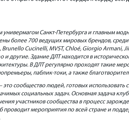
м универмагом Санкт-Петербурга и главным модн
лены более 700 ведущих мировых брендов, среди
Brunello Cucinelli, MVST, Chloé, Giorgio Armani, Jil
ino и другие. Здание ДЛТ находится в историческ
хитектуры. В ДЛТ регулярно проходят такие меро
нопремьеры, паблик-токи, а также благотворите
—
это сообщество людей, готовых использовать с
ачимых социальных задач. Основная задача клу
чения участников сообщества в процесс зарожд
б проводит мероприятия по всей стране и подд
.