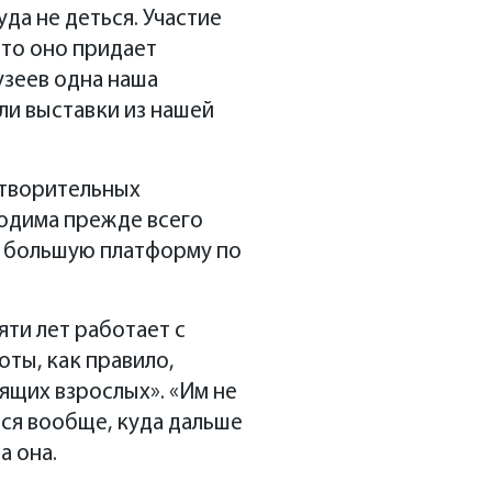
да не деться. Участие
что оно придает
зеев одна наша
ли выставки из нашей
отворительных
ходима прежде всего
на большую платформу по
яти лет работает с
ты, как правило,
ящих взрослых». «Им не
ься вообще, куда дальше
а она.