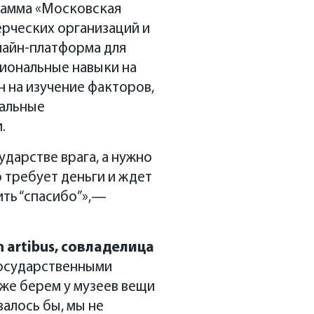
рамма «Московская
рческих организаций и
лайн-платформа для
сиональные навыки на
н на изучение факторов,
мальные
.
дарстве врага, а нужно
 требует деньги и ждет
ить “спасибо”»,—
n
artibus
, совладелица
государственными
оже берем у музеев вещи
залось бы, мы не