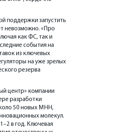
ой поддержки запустить
т невозможно. «Про
ючая как ФС, так и
оследние события на
тавок из ключевых
егуляторы на уже зрелых
еского резерва
ый центр» компании
ере разработки
коло 50 новых МНН,
 инновационных молекул.
1–2 в год. Ключевая