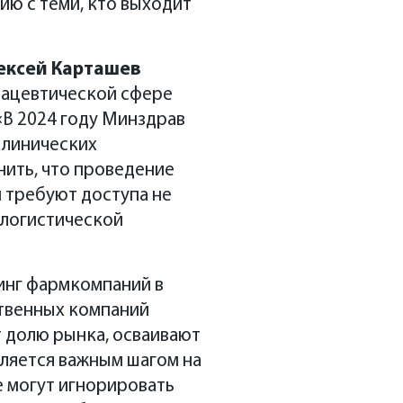
ию с теми, кто выходит
ексей Карташев
мацевтической сфере
«В 2024 году Минздрав
клинических
мнить, что проведение
и требуют доступа не
 логистической
инг фармкомпаний в
ственных компаний
ют долю рынка, осваивают
ляется важным шагом на
е могут игнорировать