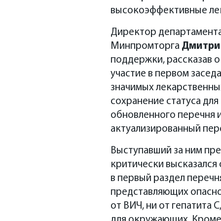
высокоэффективные лек
Директор департамента
Минпромторга
Дмитрий
поддержки, рассказав о
участие в первом засе
значимых лекарственных
сохранение статуса для
обновленного перечня и
актуализированный пере
Выступавший за ним пр
критически высказался о
в первый раздел перечн
представляющих опаснос
от ВИЧ, ни от гепатита 
для окружающих. Кроме 