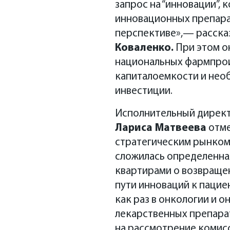
запрос на “инновации”,
инновационных препара
перспективе»,— расска
Коваленко.
При этом он
национальных фармпрои
капиталоемкости и нео
инвестиции.
Исполнительный дирек
Лариса Матвеева
отме
стратегическим рынком,
сложилась определенная
квартирами о возвращен
пути инноваций к паци
как раз в онкологии и 
лекарственных препарат
на рассмотрение комисс