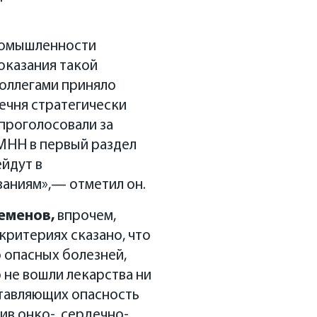
ромышленности
оказания такой
коллегами приняло
ечня стратегически
проголосовали за
 МНН в первый раздел
йдут в
ваниям»,— отметил он.
еменов,
впрочем,
критериях сказано, что
 опасных болезней,
 не вошли лекарства ни
дставляющих опасность
ив онко-, сердечно-