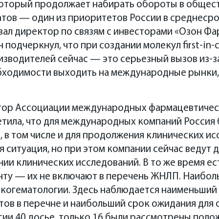
 который продолжает набирать обороты в общест
тов — один из приоритетов России в среднесро
зал директор по связям с инвесторами «Озон Ф
 подчеркнул, что при создании молекул first-in-
зводителей сейчас — это серьезный вызов из-з
бходимости выходить на международные рынки,
тор Ассоциации международных фармацевтичес
тила, что для международных компаний Россия 
 в том числе и для продолжения клинических исс
 ситуация, но при этом компании сейчас ведут д
ии клинических исследований. В то же время ес
енту — их не включают в перечень ЖНЛП. Наибо
онкогематологии. Здесь наблюдается наименьши
ов в перечне и наибольший срок ожидания для 
ии 40 досье, только 16 были рассмотрены поло