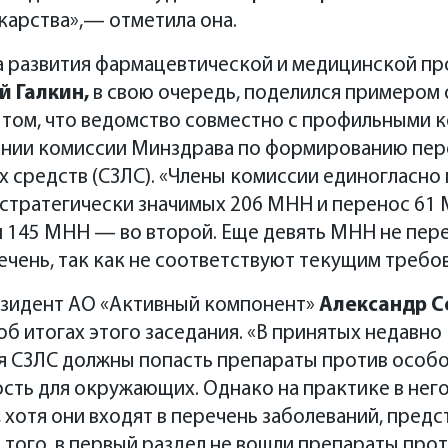
арства»,— отметила она.
 развития фармацевтической и медицинской п
 Галкин,
в свою очередь, поделился примером 
 том, что ведомство совместно с профильными 
дании комиссии Минздрава по формированию пер
 средств (СЗЛС). «Члены комиссии единогласно 
 стратегически значимых 206 МНН и перенос 61
 145 МНН — во второй. Еще девять МНН не пере
чень, так как не соответствуют текущим требо
езидент АО «Активный компонент»
Александр С
б итогах этого заседания. «В принятых недавно 
я СЗЛС должны попасть препараты против особо
ть для окружающих. Однако на практике в него
С, хотя они входят в перечень заболеваний, пре
того, в первый раздел не вошли препараты прот