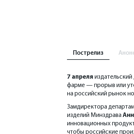
Пострелиз
Анон
7 апреля
издательский 
фарме — прорыв или ут
на российский рынок н
Замдиректора департам
изделий Минздрава
Анн
инновационных продукто
чтобы российские прои