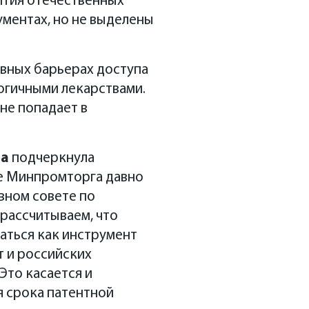
вития отечественных
ментах, но не выделены
вных барьерах доступа
огичными лекарствами.
не попадает в
на
подчеркнула
ке Минпромторга давно
вном совете по
рассчитываем, что
аться как инструмент
т и российских
Это касается и
 срока патентной