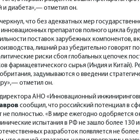
 и диабета»,— отметил он.
еркнул, что без адекватных мер государственн
 инновационных препаратов полного цикла буде
ильности поставок зарубежных компонентов, вкл
оизводства, лишний раз убедительно говорят п
литические риски сбоя глобальных цепочек пос
в фармацевтического сырья (Индия и Китай). Р
кобритания, задумываются о введении стратегич
ру»,— отметил он.
 директора АНО «Инновационный инжинирингов
Лавров
сообщил, что российский потенциал в сф
 не полностью. «В мире ежегодно одобряется о
клинические испытания в РФ не зашло более 130
отечественных разработок появляется не более 