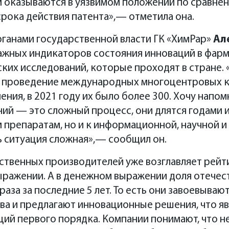
 оказываются в уязвимом положении по сравнен
срока действия патента»,— отметила она.
рганами государственной власти ГК «ХимРар»
Ал
важных индикаторов состояния инноваций в фар
ских исследований, которые проходят в стране. 
а проведение международных многоцентровых 
ения, в 2021 году их было более 300. Хочу напо
ий — это сложный процесс, они длятся годами 
 препаратам, но и к информационной, научной и
ь ситуация сложная»,— сообщил он.
ственных производителей уже возглавляет рейт
выражении. А в денежном выражении доля отече
раза за последние 5 лет. То есть они завоевыва
а и предлагают инновационные решения, что яв
ций первого порядка. Компании понимают, что н