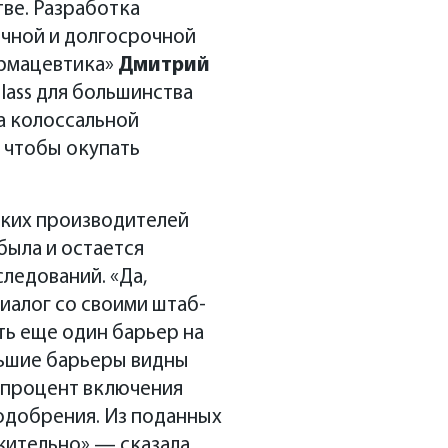
ве. Разработка
чной и долгосрочной
армацевтика»
Дмитрий
class для большинства
а колоссальной
 чтобы окупать
ких производителей
была и остается
ледований. «Да,
иалог со своими штаб-
ть еще один барьер на
льшие барьеры видны
й процент включения
одобрения. Из поданных
жительно»,— сказала