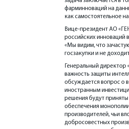
задача заключается в т
фарминноваций на данны
как самостоятельное на
Вице-президент АО «Г
российских инноваций 
«Мы видим, что зачасту
госзакупки и не доходи
Генеральный директор «
важность защиты интел
обсуждается вопрос о в
иностранным инвестиция
решения будут приняты 
обеспечения монополии 
производителей, чьи вл
добросовестных произв