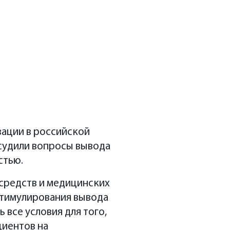
вации в российской
бсудили вопросы вывода
стью.
средств и медицинских
стимулирования вывода
все условия для того,
циентов на