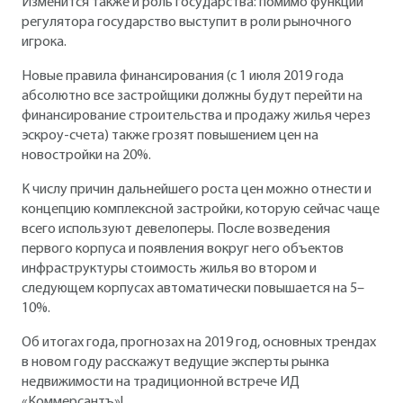
Изменится также и роль государства: помимо функции
регулятора государство выступит в роли рыночного
игрока.
Новые правила финансирования (с 1 июля 2019 года
абсолютно все застройщики должны будут перейти на
финансирование строительства и продажу жилья через
эскроу-счета) также грозят повышением цен на
новостройки на 20%.
К числу причин дальнейшего роста цен можно отнести и
концепцию комплексной застройки, которую сейчас чаще
всего используют девелоперы. После возведения
первого корпуса и появления вокруг него объектов
инфраструктуры стоимость жилья во втором и
следующем корпусах автоматически повышается на 5–
10%.
Об итогах года, прогнозах на 2019 год, основных трендах
в новом году расскажут ведущие эксперты рынка
недвижимости на традиционной встрече ИД
«Коммерсантъ»!