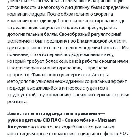
университета по 38 показателям, включая финансовую
устойчивость и налоговую дисциплину, были определены
компании-лидеры. После обязательного скоринга
компании проходили добровольное анкетирование, где
за реализацию социальных проектов присуждались
дополнительные баллы. Своеобразный регуляторный
эксперимент был предпринят во Владимирской области,
где вышел закон об ответственном ведении бизнеса. «Мы
понимаем, что это первый подход компаний к весу,
который требует более серьезной работы с компаниями
в части скоринга и анкетирования»,— признала
проректор Финансового университета. Авторы
методологии увидели неожиданный социальный эффект
подхода, выразившийся в интересе студентов к
трудоустройству в компаниях, занявших верхние строчки
рейтинга.
Заместитель председателя правления—
руководитель CIB ПАО «Совкомбанк» Михаил
Автухов
рассказал о подходе банка к социальным
инвестициям после осложнения социального фона в 2022