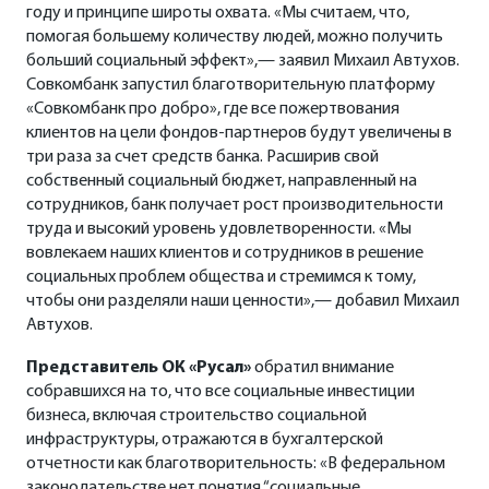
году и принципе широты охвата. «Мы считаем, что,
помогая большему количеству людей, можно получить
больший социальный эффект»,— заявил Михаил Автухов.
Совкомбанк запустил благотворительную платформу
«Совкомбанк про добро», где все пожертвования
клиентов на цели фондов-партнеров будут увеличены в
три раза за счет средств банка. Расширив свой
собственный социальный бюджет, направленный на
сотрудников, банк получает рост производительности
труда и высокий уровень удовлетворенности. «Мы
вовлекаем наших клиентов и сотрудников в решение
социальных проблем общества и стремимся к тому,
чтобы они разделяли наши ценности»,— добавил Михаил
Автухов.
Представитель ОК «Русал»
обратил внимание
собравшихся на то, что все социальные инвестиции
бизнеса, включая строительство социальной
инфраструктуры, отражаются в бухгалтерской
отчетности как благотворительность: «В федеральном
законодательстве нет понятия “социальные