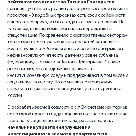
рейтингового агентства Татьяна Григорьева
призвала учитывать реалии долгосрочных строительных
проектов: «В подобных проектах есть свои особенности,
и иногда нам приходится отходить от методологии». По
ее словам, в планы компаний внесла коррективы и
спецоперация. По сравнению с корпоративным сектором
транспарентность региональных властей оставляет
желать лучшего. «Регионы очень хаотично раскрывают
нефинансовую отчетность даже на уровне субъекта
федерации»,— отметила Татьяна Григорьева. Однако
регионы-лидеры продолжают развивать
институциональную среду и поддерживают в том числе и
социальную повестку. По ее мнению, «пионерами»
выпусков социальных облигаций могут стать регионы
России.
О разрабатываемой совместно с АСИ системе критериев,
по которой проекты будут оцениваться на соответствие
стандарту социального капитала, рассказала
и. о.
начальника управления улучшения
инвестиционного климата департамента