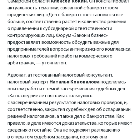
Самарской области
Алексей Кокин.
Он констатировал
актуальность тематики, связанной с банкротством
юридических лиц. «Дел о банкротстве становится все
больше, соответственно растет и количество решений
о привлечении к субсидиарной ответственности
контролирующих лиц. Форум «Закон и бизнес»
предоставляет возможность обсудить важные для
предпринимателей вопросы антикризисного комплаенса,
налоговых требований и работы коммерческого
арбитража», — уточнил он.
Адвокат, аттестованный налоговый консультант,
налоговый эксперт
Наталья Коновалова
поделилась
опытом работы с темой засекречивания судебных дел.
«За последние лет пять мы столкнулись
с засекречиванием результатов налоговых проверок, и,
соответственно, закрытия судебных дел об оспаривании
решений налоговиков, а также дел о банкротстве. Как
правило, в деле имеются доказательства, которые имеют
сведения о гостайне. Она не подлежит разглашению
в открытом судебном заседании, поэтому они