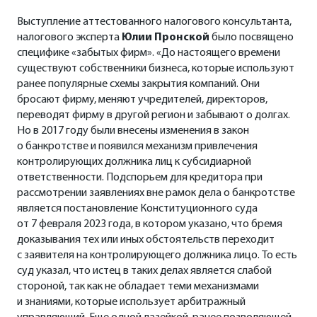
Выступление аттестованного налогового консультанта,
налогового эксперта
Юлии Пронской
было посвящено
специфике «забытых фирм». «До настоящего времени
существуют собственники бизнеса, которые используют
ранее популярные схемы закрытия компаний. Они
бросают фирму, меняют учредителей, директоров,
переводят фирму в другой регион и забывают о долгах.
Но в 2017 году были внесены изменения в закон
о банкротстве и появился механизм привлечения
контролирующих должника лиц к субсидиарной
ответственности. Подспорьем для кредитора при
рассмотрении заявлениях вне рамок дела о банкротстве
является постановление Конституционного суда
от 7 февраля 2023 года, в котором указано, что бремя
доказывания тех или иных обстоятельств переходит
с заявителя на контролирующего должника лицо. То есть
суд указал, что истец в таких делах является слабой
стороной, так как не обладает теми механизмами
и знаниями, которые использует арбитражный