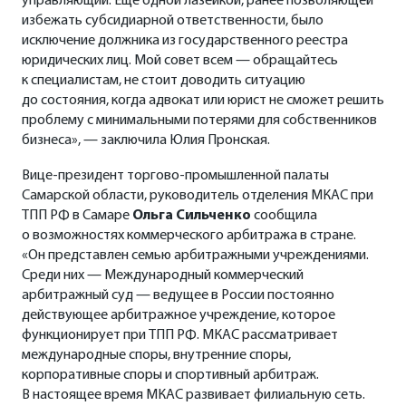
управляющий. Еще одной лазейкой, ранее позволяющей
избежать субсидиарной ответственности, было
исключение должника из государственного реестра
юридических лиц. Мой совет всем — обращайтесь
к специалистам, не стоит доводить ситуацию
до состояния, когда адвокат или юрист не сможет решить
проблему с минимальными потерями для собственников
бизнеса», — заключила Юлия Пронская.
Вице-президент торгово-промышленной палаты
Самарской области, руководитель отделения МКАС при
ТПП РФ в Самаре
Ольга Сильченко
сообщила
о возможностях коммерческого арбитража в стране.
«Он представлен семью арбитражными учреждениями.
Среди них — Международный коммерческий
арбитражный суд — ведущее в России постоянно
действующее арбитражное учреждение, которое
функционирует при ТПП РФ. МКАС рассматривает
международные споры, внутренние споры,
корпоративные споры и спортивный арбитраж.
В настоящее время МКАС развивает филиальную сеть.