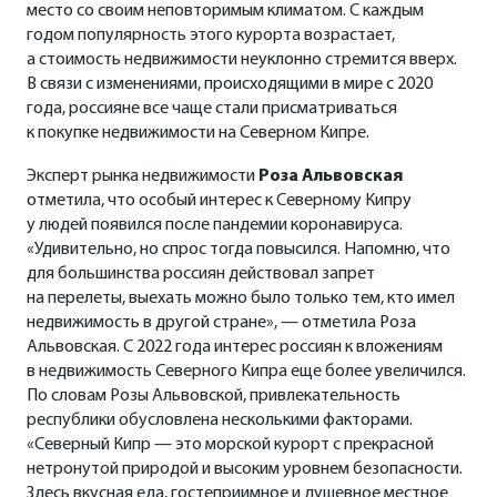
место со своим неповторимым климатом. С каждым
годом популярность этого курорта возрастает,
а стоимость недвижимости неуклонно стремится вверх.
В связи с изменениями, происходящими в мире с 2020
года, россияне все чаще стали присматриваться
к покупке недвижимости на Северном Кипре.
Эксперт рынка недвижимости
Роза Альвовская
отметила, что особый интерес к Северному Кипру
у людей появился после пандемии коронавируса.
«Удивительно, но спрос тогда повысился. Напомню, что
для большинства россиян действовал запрет
на перелеты, выехать можно было только тем, кто имел
недвижимость в другой стране», — отметила Роза
Альвовская. С 2022 года интерес россиян к вложениям
в недвижимость Северного Кипра еще более увеличился.
По словам Розы Альвовской, привлекательность
республики обусловлена несколькими факторами.
«Северный Кипр — это морской курорт с прекрасной
нетронутой природой и высоким уровнем безопасности.
Здесь вкусная еда, гостеприимное и душевное местное