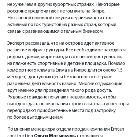
не хуже, чем в других курортных странах. Некоторые
россияне предпочитают летом жить на Кипре.
Но главной причиной покупки недвижимости стал
активный поток туристов из разных стран, который
связан с развивающимся отельным бизнесом.
Эксперт рассказала, что на острове идет активное
развитие инфраструктуры. Все необходимое находится
рядом с домом, море находится в пешей доступности,
на пляже есть спортивные и детские площадки. Помимо
комфортного климата (зима на Кипре длится около 1,5
месяцев), доступных цен и безопасности в стране
разрешена деятельность казино. Многие отдыхающие
едут именно для проведения такого рода досуга.
Рядовые граждане покупают недвижимость, чтобы
выгодно сдать по окончании строительства, а инвесторы
перепродают приобретенные места под застройку
по более выгодным ценам.
По мнению менеджера отдела продаж компании Emtan
construction
Ольги Могыльчук,
строящиеся