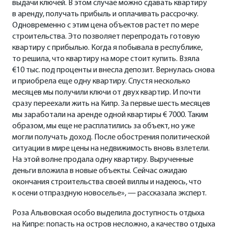
выдачи ключей. В этом случае можно сдавать квартиру
в аренду, получать прибыль и оплачивать рассрочку.
Одновременно с этим цена объектов растет по мере
строительства. Это позволяет перепродать готовую
квартиру с прибылью. Когда я побывала в республике,
то решила, что квартиру на море стоит купить. Взяла
€10 тыс. под проценты и внесла депозит. Вернулась снова
и приобрела еще одну квартиру. Спустя несколько
месяцев мы получили ключи от двух квартир. И почти
сразу переехали жить на Кипр. За первые шесть месяцев
мы заработали на аренде одной квартиры € 7000. Таким
образом, мы еще не расплатились за объект, но уже
могли получать доход. После обострения политической
ситуации в мире цены на недвижимость вновь взлетели.
На этой волне продала одну квартиру. Вырученные
деньги вложила в новые объекты. Сейчас ожидаю
окончания строительства своей виллы и надеюсь, что
к осени отпраздную новоселье», — рассказала эксперт.
Роза Альвовская особо выделила доступность отдыха
на Кипре: попасть на остров несложно, а качество отдыха