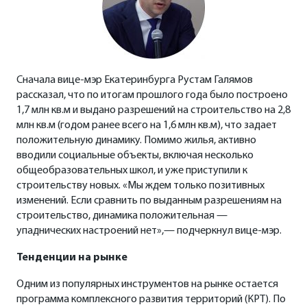
Сначала вице-мэр Екатеринбурга Рустам Галямов
рассказал, что по итогам прошлого года было построено
1,7 млн кв.м и выдано разрешений на строительство на 2,8
млн кв.м (годом ранее всего на 1,6 млн кв.м), что задает
положительную динамику. Помимо жилья, активно
вводили социальные объекты, включая несколько
общеобразовательных школ, и уже приступили к
строительству новых. «Мы ждем только позитивных
изменений. Если сравнить по выданным разрешениям на
строительство, динамика положительная —
упаднических настроений нет»,— подчеркнул вице-мэр.
Тенденции на рынке
Одним из популярных инструментов на рынке остается
программа комплексного развития территорий (КРТ). По