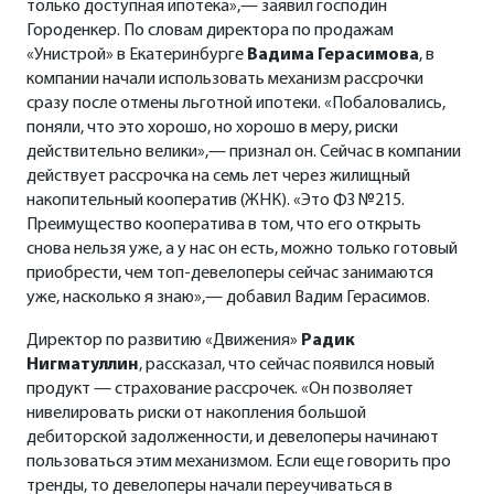
только доступная ипотека»,— заявил господин
Городенкер. По словам директора по продажам
«Унистрой» в Екатеринбурге
Вадима Герасимова
, в
компании начали использовать механизм рассрочки
сразу после отмены льготной ипотеки. «Побаловались,
поняли, что это хорошо, но хорошо в меру, риски
действительно велики»,— признал он. Сейчас в компании
действует рассрочка на семь лет через жилищный
накопительный кооператив (ЖНК). «Это ФЗ №215.
Преимущество кооператива в том, что его открыть
снова нельзя уже, а у нас он есть, можно только готовый
приобрести, чем топ-девелоперы сейчас занимаются
уже, насколько я знаю»,— добавил Вадим Герасимов.
Директор по развитию «Движения»
Радик
Нигматуллин
, рассказал, что сейчас появился новый
продукт — страхование рассрочек. «Он позволяет
нивелировать риски от накопления большой
дебиторской задолженности, и девелоперы начинают
пользоваться этим механизмом. Если еще говорить про
тренды, то девелоперы начали переучиваться в