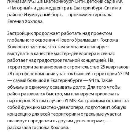
гимназия №212 в Екатеринбург-Сити, детский сад в ЖК
«Нагорный» и два медцентра в Екатеринбург-Сити и в
районе Изумрудный бор»,— прокомментировала
Евгения Хохлова.
Застройщик продолжает работать над проектом
глобального освоения «Нового Уралмаша». Госпожа
Хохлова отметила, что там компания планирует
выступать в качестве мастер-девелопера и сейчас
работает над градостроительной концепцией. На
территории запланировано строительство 25 кварталов.
«В портфеле компании участок бывшей территории УЗТМ
— самый большой в Екатеринбурге — 94 га. Такие
объемы в одиночку осваивать долго. Для того чтобы
район развивался быстро, мы планируем привлекать
партнеров. В этом случае «УГМК-Застройщик» оставит за
собой функцию мастер-девелопера, подготовит общую
концепцию для всей территории и отдельные участки
планирует предложить другим девелоперам»,—
рассказала госпожа Хохлова.