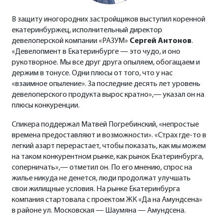
В защиту иногородних застройщиков выступил коренной
екатеринбуржец, исполнительный директор
девелоперской компании «РАЗУМ»
Сергей Антонов
.
«Девелопмент в Екатеринбурге — это чудо, и оно
рукотворное. Мы все друг друга опыляем, обогащаем и
держим в тонусе. Одни плюсы от того, что у нас
«взаимное опыление». За последние десять лет уровень
девелоперского продукта вырос кратно»,— указал он на
плюсы конкуренции.
Спикера поддержал Матвей Погребинский, «непростые
времена предоставляют и возможности». «Страх где-то в
легкий азарт перерастает, чтобы показать, как мы можем
на таком конкурентном рынке, как рынок Екатеринбурга,
соперничать»,— отметил он. По его мнению, спрос на
жилье никуда не денется, люди продолжат улучшать
свои жилищные условия. На рынке Екатеринбурга
компания стартовала с проектом ЖК «Да на Амундсена»
в районе ул. Московская — Шаумяна — Амундсена.