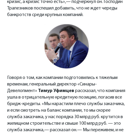
кризис, а кризис точно есть»,— подчеркнул он. Господин
Трапезников поспешил добавить, что не ждет череды
банкротств среди крупных компаний.
Говоря о том, как компании подготовились к тяжелым
временам, генеральный директор «Синары-
Девелопмент»
Тимур Уфимцев
рассказал, что компания
ушла в отрицательную кредитную позицию, погасив все
бридж-кредиты. «Мы нарастили плечо службы заказчика,
и если смотреть на баланс компании, то мы скорее
служба заказчика, у нас порядка 30 млрд руб. крутится в
жилищном строительстве и свыше 100 млрд руб. — это
служба заказчика,— рассказал он.— Мы переживем, и не