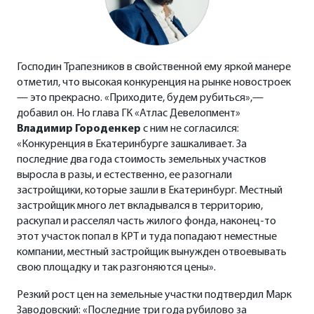
Господин Трапезников в свойственной ему яркой манере
отметил, что высокая конкуренция на рынке новостроек
— это прекрасно. «Приходите, будем рубиться»,—
добавил он. Но глава ГК «Атлас Девелопмент»
Владимир Городенкер
с ним не согласился:
«Конкуренция в Екатеринбурге зашкаливает. За
последние два года стоимость земельных участков
выросла в разы, и естественно, ее разогнали
застройщики, которые зашли в Екатеринбург. Местный
застройщик много лет вкладывался в территорию,
раскупал и расселял часть жилого фонда, наконец-то
этот участок попал в КРТ и туда попадают неместные
компании, местный застройщик вынужден отвоевывать
свою площадку и так разгоняются цены».
Резкий рост цен на земельные участки подтвердил Марк
Заводовский: «Последние три года рубилово за