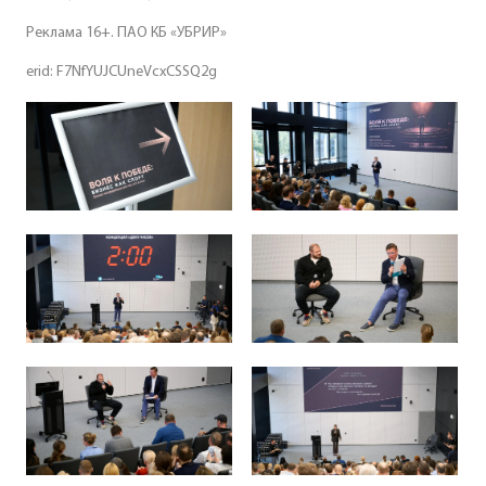
Реклама 16+. ПАО КБ «УБРИР»
erid: F7NfYUJCUneVcxCSSQ2g