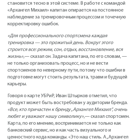
становится тесно в этой системе. В работе с командой
«Архангел Михаил» капитан опирается на постоянное
наблюдение за тренировочным процессом и точечную
корректировку ошибок.
«Для профессионального спортсмена каждая
тренировка — это прожитый день. Вокруг этого
строится все: режим, сон, отдых, восстановление, вся
жизнь»
,— сказал он. Задача капитана, по его словам, —
не только организовать процесс, но и не вести
спортсменов по неверному пути, потому что ошибки в
подготовке могут стоить результата, травм и будущей
карьеры.
Говоря о карте УБРиР, Иван Штырков отметил, что
продукт может быть востребован у аудитории бренда.
«Все, кто причастен к бренду „Архангел Михаил“, очень
любят и уважают нашу символику»
,— сказал спортсмен.
Карта, по его мнению, воспринимается не только как
банковский сервис, но и как часть визуального и
ценностного кода команды. «Это наш стиль. А „Архангел