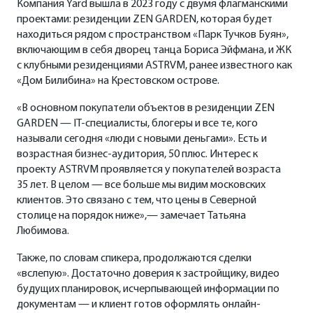
Компания Yard вышла в 2023 году с двумя флагманскими
проектами: резиденции ZEN GARDEN, которая будет
находиться рядом с пространством «Парк Тучков Буян»,
включающим в себя дворец танца Бориса Эйфмана, и ЖК
с клубными резиденциями ASTRVM, ранее известного как
«Дом Билибина» на Крестовском острове.
«В основном покупатели объектов в резиденции ZEN
GARDEN — IT-специалисты, блогеры и все те, кого
называли сегодня «люди с новыми деньгами». Есть и
возрастная бизнес-аудитория, 50 плюс. Интерес к
проекту ASTRVM проявляется у покупателей возраста
35 лет. В целом — все больше мы видим московских
клиентов. Это связано с тем, что цены в Северной
столице на порядок ниже»,— замечает Татьяна
Любимова.
Также, по словам спикера, продолжаются сделки
«вслепую». Достаточно доверия к застройщику, видео
будущих планировок, исчерпывающей информации по
документам — и клиент готов оформлять онлайн-