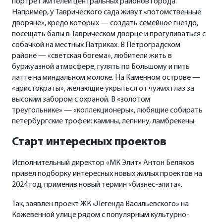
портрет жителей центральных районов города.
Например, у Таврического сада живут «потомственные
дворяне», кредо которых — создать семейное гнездо,
посещать балы в Таврическом дворце и прогуливаться с
собачкой на местных Патриках. В Петроградском
районе — «светская богема», любители жить в
буржуазной атмосфере, гулять по Большому и пить
латте на миндальном молоке. На Каменном острове —
«аристократы», желающие укрыться от чужих глаз за
высоким забором с охраной. В «золотом
треугольнике» — «коллекционеры», любящие собирать
петербургские трофеи: камины, лепнину, ламбрекены.
Старт интересных проектов
Исполнительный директор «МК Элит» Антон Беляков
привел подборку интересных новых жилых проектов на
2024 год, применив новый термин «бизнес-элита».
Так, заявлен проект ЖК «Легенда Васильевского» на
Кожевенной улице рядом с популярным культурно-