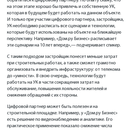
обратиться к цифровому партнеру. По опыту скажу, что
на этом этапе хорошо бы привлечь и собственную УК,
которая в будущем будет работать на данном объекте.
И только при участии цифрового партнера, застройщика,
УК необходимо расписать все сценарии и технологии,
которые будут использованы на объекте на ближайшую
перспективу. Например, «Дом.ру Бизнес» расписывает
эти сценарии на 10 лет вперед»,— подчеркивает спикер.
С таким подходом застройщик понесет меньше затрат
при строительных работах, а также сможет грамотно
организовать и внедрить инфраструктуру: от телекома
до «умности». В свою очередь, технологии будут
работать на УК в части сокращения затрат на
обслуживание, повышения лояльности жителей и
снижения обращений с их стороны.
Цифровой партнер может быть полезен и на
строительной площадке. Например, у «Дом.ру Бизнес»
есть решение по видеонаблюдению и аналитике. Его
практическое применение показало снижение числа