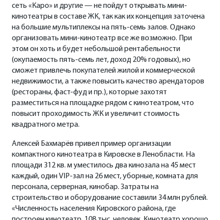
сеть «Каро» и другие — не пойдут открывать мини-
кинотеатры в составе ЖК, так как их концепция заточена
на большие мультиплексы на пять-семь залов. Однако
организовать мини-кинотеатр все же возможно. При
этом он хоть и будет небольшой рентабельности
(окупаемость пять-семь лет, доход 20% годовых), но
сможет привлечь покупателей жилой и коммерческой
недвижимости, а также повысить качество арендаторов
(рестораны, фаст-фуд и пр.), которые захотят
разместиться на площадке рядом с кинотеатром, что
повысит проходимость ЖК и увеличит стоимость
квадратного метра.
Алексей Бахмарёв привел пример организации
компактного кинотеатра в Кировске в Ленобласти. На
площади 312 кв. м уместилось два кинозала на 45 мест
каждый, один VIP-зал на 26 мест, уборные, комната для
персонала, серверная, кинобар. Затраты на
строительство и оборудование составили 34 млн рублей.
«Численность населения Кировского района, где
построен кинотеатр, 108 тыс. человек. Кинотеатр хорошо