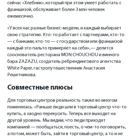
сейчас «Хлебник», который при этом умеет работать с
франшизой, обслуживает более 3 млн человек
ежемесячно.
«У всех нас разные бизнес-модели, и каждый выбирает
свою стратегию. Кто-то работает с партнерами, кто-то
— с банками, кто-то — с государством или франшизой:
каждый это пальто примеряет на себя»,— делится
сооснователь ресторана MON CHOUCHOU и винного
бара ZAZAZU, создатель ребрендингового агентства
White Paper, гастропутешественник Анастасия
Решетникова.
Совместные плюсы
Для торговых центров реальность также во многом
поменялась. «Раньше люди шли в торговый центр что-то
купить, а заодно перекусить. Теперь все выходит на
другой уровень. Мы видим, что люди приходят
компанией — пообщаться, поесть, о чем-то поговорить,
а потом, может быть, зайти в торговый центр, а то и не