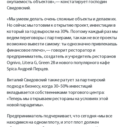
окупаемость объектов»,— констатирует господин
Свидовский.
«Мы умеем делать очень сложные объекты и делаем их.
Но сейчас мы готовим к открытию проект, инвестиции в
который за год выросли на 30%. Поэтому каждый раз мы
ведем переговоры с партнерами, так как не все проекты
возможно вывезти самому: ты однозначно привлекаешь
финансовое плечо»,— говорит ресторатор и
предприниматель, создатель и учредитель ресторанов
Ognivo, Litera G, Green 28 и нового популярного кафе
Spica Андрей Перцев.
Виталий Свидовский также ратует за партнерский
подход к бизнесу, когда 30–50% инвестиций
вкладывается собственниками торгового центра:
«Теперь мы открываем рестораны на условиях этой
новой парадигмы».
Предприниматель подчеркивает, что сегодня «мы все
находимся на одном плоту, и этот плот должен