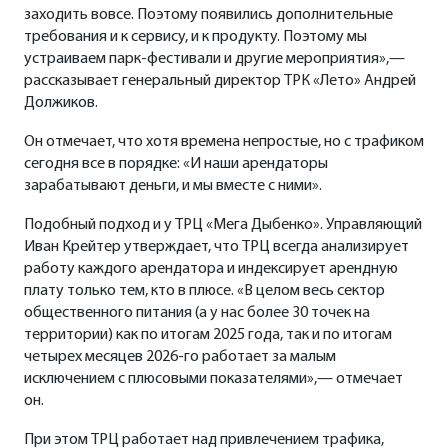
заходить вовсе. Поэтому появились дополнительные
требования и к сервису, и к продукту. Поэтому мы
устраиваем парк-фестивали и другие мероприятия»,—
рассказывает генеральный директор ТРК «Лето» Андрей
Должиков.
Он отмечает, что хотя времена непростые, но с трафиком
сегодня все в порядке: «И наши арендаторы
зарабатывают деньги, и мы вместе с ними».
Подобный подход и у ТРЦ «Мега Дыбенко». Управляющий
Иван Крейтер утверждает, что ТРЦ всегда анализирует
работу каждого арендатора и индексирует арендную
плату только тем, кто в плюсе. «В целом весь сектор
общественного питания (а у нас более 30 точек на
территории) как по итогам 2025 года, так и по итогам
четырех месяцев 2026-го работает за малым
исключением с плюсовыми показателями»,— отмечает
он.
При этом ТРЦ работает над привлечением трафика,