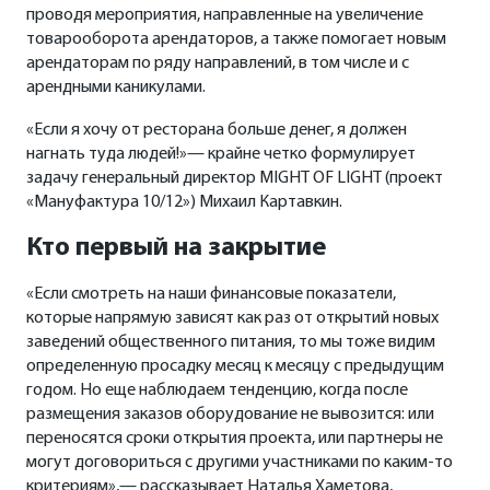
проводя мероприятия, направленные на увеличение
товарооборота арендаторов, а также помогает новым
арендаторам по ряду направлений, в том числе и с
арендными каникулами.
«Если я хочу от ресторана больше денег, я должен
нагнать туда людей!»— крайне четко формулирует
задачу генеральный директор MIGHT OF LIGHT (проект
«Мануфактура 10/12») Михаил Картавкин.
Кто первый на закрытие
«Если смотреть на наши финансовые показатели,
которые напрямую зависят как раз от открытий новых
заведений общественного питания, то мы тоже видим
определенную просадку месяц к месяцу с предыдущим
годом. Но еще наблюдаем тенденцию, когда после
размещения заказов оборудование не вывозится: или
переносятся сроки открытия проекта, или партнеры не
могут договориться с другими участниками по каким-то
критериям»,— рассказывает Наталья Хаметова,