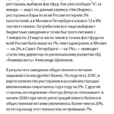
рестораны, выбирая фастфуд. Как уже сообщал “Ъ”, за
январь — март, по данным сервиса «Чек Индекс»,
рестораны и бары по всей России потеряли 3%
посетителей, а в Москве и Петербурге и вовсе 12 и 8%
соответственно. Потребители все чаще выбирают
бюджетные заведения и точки быстрого питания: с
1 января по 23 марта число чеков в точках фастфуда по
всей России было выше на 7%, чем годом ранее, в Москве
— на 2%, в Санкт-Петербурге — на 1%»,— приводит
статистику директор по региональному развитию ИД
«Коммерсантъ» Александр Щелканов.
В результате заведения общественного питания
закрываются или дробят бизнес. По подсчету 2ГИС, в
марте количество ресторанов в российских городах-
миллионниках сократилось год к году на 5%. С другой
стороны, исследование «Контур.Фокуса» показывает: в
начале 2026 года число регистраций нового бизнеса в
общественном питании увеличилось более чем на 20%,
хотя год назад этот показатель не превышал 7%.