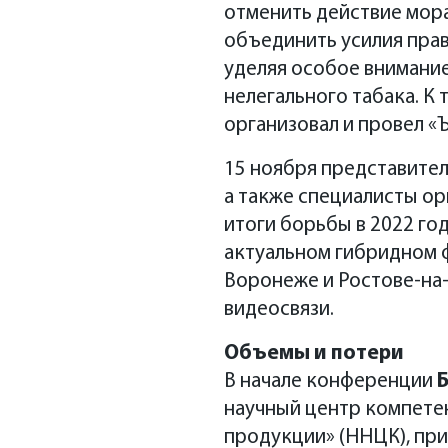
отменить действие мора
15 ноября представители в
объединить усилия пра
Орловской, Курской, Липец
уделяя особое внимани
обороту табачной продук
нелегального табака. К
«Коммерсантъ». В фокусе 
организовал и провел «Ъ
табачной продукции в регио
15 ноября представител
изделий в России за послед
а также специалисты ор
табака? Счетной палатой Р
итоги борьбы в 2022 го
бюджеты субъектов для сти
актуальном гибридном ф
ли эта мера улучшить ситуа
Воронеже и Ростове-на
видеосвязи.
Мероприятие пройдет 15 ноя
подключенные спикеры ди
Объемы и потери
https://events.kommersant.ru/r
В начале конференции
научный центр компете
продукции» (ННЦК), при