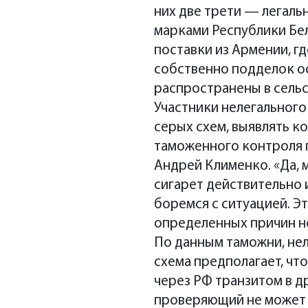
них две трети — легаль
марками Республики Бел
поставки из Армении, г
собственно подделок ос
распространены в сель
Участники нелегального
серых схем, выявлять к
таможенного контроля 
Андрей Клименко. «Да, 
сигарет действительно 
боремся с ситуацией. Эт
определенных причин не
По данным таможни, нел
схема предполагает, чт
через РФ транзитом в д
проверяющий не может 