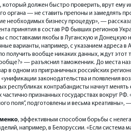
 который должен быстро проверить, врут ему ил
о органа — не ставить препоны и замедлять пр
ие необходимых бизнесу процедур», — рассказ
ента принятия в состав РФ бывших регионов Ук
ы с поставками якобы в Луганскую и Донецкую 
чные варианты, например, с указанием адреса в 
ло получить вообще никаких данных, ждут этот т
вообще?» — разъяснил таможенник. До места наз
вар в одном из приграничных российских регио
е «унификации законодательства и появления в
ых республиках контрабандисты начнут менять с
х частично признанных государствах вокруг РФ.
ного поля”, подготовлены и весьма креативны», 
именко
, эффективным способом борьбы с нелег
делий, например, в Белоруссии. «Если система 