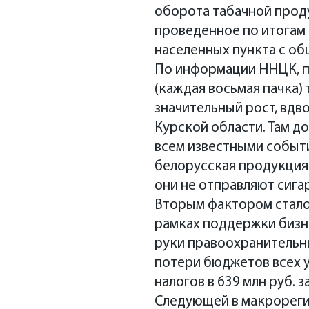
оборота табачной проду
проведенное по итогам 
населенных пункта с об
По информации ННЦК, пр
(каждая восьмая пачка)
значительный рост, вдв
Курской области. Там до
всем известными событи
белорусская продукция
они не отправляют сига
Вторым фактором стало 
рамках поддержки бизн
руки правоохранительны
потери бюджетов всех у
налогов в 639 млн руб. 
Следующей в макрореги