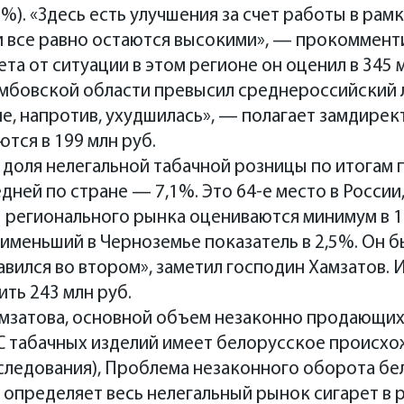
3%). «Здесь есть улучшения за счет работы в ра
и все равно остаются высокими», — прокоммент
та от ситуации в этом регионе он оценил в 345 
мбовской области превысил среднероссийский л
не, напротив, ухудшилась», — полагает замдире
тся в 199 млн руб.
доля нелегальной табачной розницы по итогам 
дней по стране — 7,1%. Это 64-е место в России
 регионального рынка оцениваются минимум в 1
именьший в Черноземье показатель в 2,5%. Он б
вился во втором», заметил господин Хамзатов. И
ить 243 млн руб.
амзатова, основной объем незаконно продающих
С табачных изделий имеет белорусское происхож
следования), Проблема незаконного оборота бе
определяет весь нелегальный рынок сигарет в 