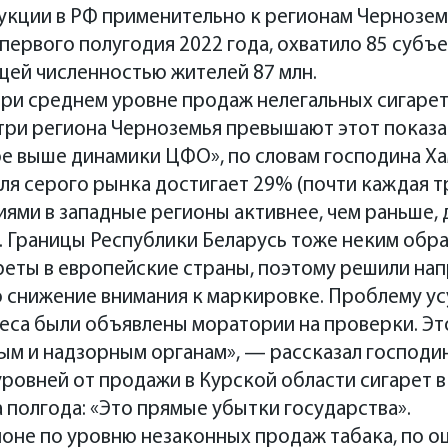
кции в РФ применительно к регионам Черноземь
первого полугодия 2022 года, охватило 85 субъе
щей численностью жителей 87 млн.
и среднем уровне продаж нелегальных сигарет 
 три региона Черноземья превышают этот показа
ое выше динамики ЦФО», по словам господина Ха
ля серого рынка достигает 29% (почти каждая тре
ями в западные регионы активнее, чем раньше, 
. Границы Республики Беларусь тоже неким обр
реты в европейские страны, поэтому решили напр
снижение внимания к маркировке. Проблему усуг
еса были объявлены моратории на проверки. Эт
м и надзорным органам», — рассказал господин
ровней от продажи в Курской области сигарет в
за полгода: «Это прямые убытки государства».
оне по уровню незаконных продаж табака, по о