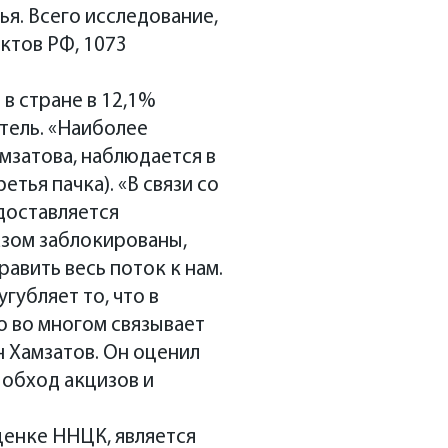
я. Всего исследование,
ктов РФ, 1073
в стране в 12,1%
тель. «Наиболее
мзатова, наблюдается в
тья пачка). «В связи со
доставляется
азом заблокированы,
авить весь поток к нам.
убляет то, что в
о во многом связывает
 Хамзатов. Он оценил
 обход акцизов и
ценке ННЦК, является