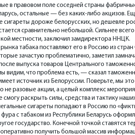
ные в правовом поле соседней страны фабричны
арусь, остальные — без каких-либо акцизов. Ещ
де сигареты дороже белорусских, но дешевле ро
тается сравнительно небольшой. Сильнее всего
ской местности, заключил замдиректора ННЦК.
 рынка табака поставляют его в Россию из стран
оторые зачастую проблематично, заметил замна
после выпуска товаров Центрального таможенно
мы видим, что проблема есть, — сказал таможен
имеет источник из Белоруссии. Поверьте, мы эт
о не разовые акции, а целый комплекс мероприят
 смогу раскрыть силы, средства и тактику наших
егальные сигареты попадают в Россию по «фикт
о фура с табаком из Республики Беларусь оформ
ругое государство. Конечной точкой ставятся т
оперативно получить большой массив информац