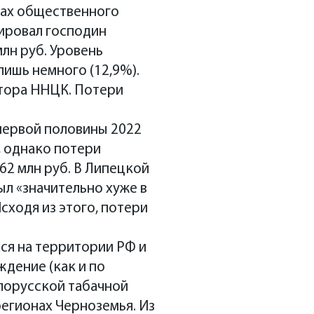
мках общественного
ировал господин
млн руб. Уровень
ишь немного (12,9%).
ктора ННЦК. Потери
первой половины 2022
, однако потери
62 млн руб. В Липецкой
ыл «значительно хуже в
сходя из этого, потери
ся на территории РФ и
дение (как и по
лорусской табачной
регионах Черноземья. Из