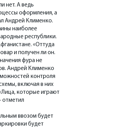
и нет. А ведь
оцессы оформления, а
ал Андрей Клименко.
раины наиболее
народные республики.
Афганистане. «Оттуда
овар и получен ли он.
начения фура не
нов. Андрей Клименко
озможностей контроля
хемы, включая в них
 «Лица, которые играют
— отметил
альным ввозом будет
маркировки будет