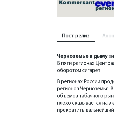
Пост-релиз
Анон
Черноземье в дыму «
По итогам 2021 года, ряд
В пяти регионах Центра
федеральном и региональн
оборотом сигарет
рынком – в частности это с
табачных изделий снизилась
В регионах России прод
прежнему остается высокой
регионов Черноземья. В
противодействия незаконно
объемов табачного рынк
года она составляла 22%, в
плохо сказывается на э
прекратить дальнейший
соседних регионов – 9,9% (