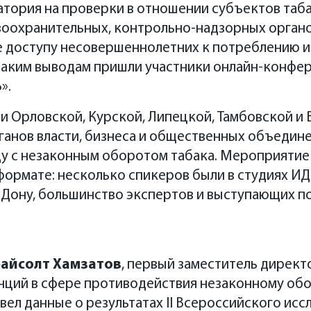
тория на проверки в отношении субъектов таба
ласти, бизнеса и общественных объединений из пяти с
воохранительных, контрольно-надзорных органо
кой, Тамбовской областей – подведут первые итоги п
е доступу несовершеннолетних к потреблению 
ции в 2022 году на межрегиональной онлайн-конфер
 таким выводам пришли участники онлайн-конфе
дискуссии – обсуждение итогов исследования ННЦК в 
».
нах Центрального федерального округа. Как изменился 
и Орловской, Курской, Липецкой, Тамбовской и
ний год? Как в регионах выстроена работа по противоде
ганов власти, бизнеса и общественных объедин
Ф было выдвинуто предложение передавать часть дохо
ду с незаконным оборотом табака. Мероприятие
мулирования борьбы с нелегальными сигаретами и рост
ормате: несколько спикеров были в студиях ИД
цию и насколько значимыми могут стать эти поступления
-Дону, большинство экспертов и выступающих п
бря с 11:00 до 15:00 в гибридном формате (студии в гор
станционно). Онлайн-трансляция мероприятия буд
ostov/
.
Байсолт Хамзатов
, первый заместитель дирек
нций в сфере противодействия незаконному о
вел данные о результатах II Всероссийского ис