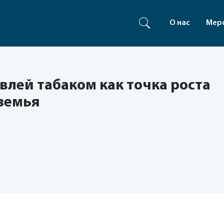
О нас
Мер
влей табаком как точка роста
земья