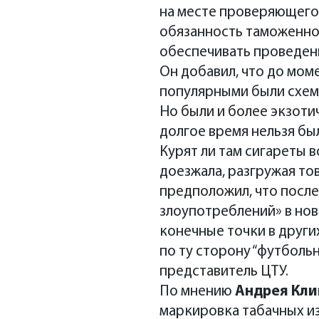
на месте проверяющего,
обязанность таможенног
обеспечивать проведен
Он добавил, что до мом
популярными были схем
Но были и более экзоти
долгое время нельзя бы
Курят ли там сигареты 
доезжала, разгружая то
предположил, что посл
злоупотреблений» в нов
конечные точки в други
по ту сторону “футболь
представитель ЦТУ.
По мнению
Андрея Кл
маркировка табачных из