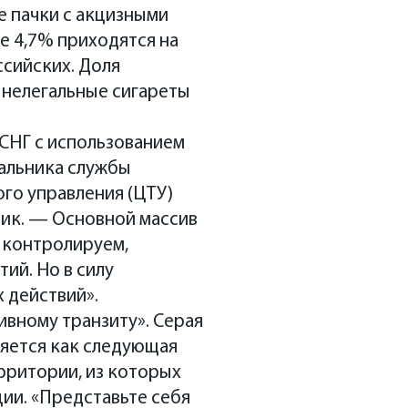
е пачки с акцизными
е 4,7% приходятся на
ссийских. Доля
 нелегальные сигареты
 СНГ с использованием
чальника службы
го управления (ЦТУ)
ник. — Основной массив
о контролируем,
ий. Но в силу
 действий».
ивному транзиту». Серая
ляется как следующая
ерритории, из которых
ии. «Представьте себя