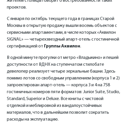
жителей столицы говорит о востребованности таких
проектов.
С января по октябрь текущего года в границах Старой
Москвы в открытую продажу вышли восемь объектов с
сервисными апартаментами, в числе которых «Аквилон
SIGNAL» — четырехзвездный апарт-отель с гостиничной
сертификацией от
Группы Аквилон
.
В одной минуте прогулки от метро «Владыкино» и пешей
доступности от ВДНХ на ступенчатом стилобате
девелопер реализует четыре зеркальные башни. Здесь
помимо лотов со свободным управлением (корпуса 1 и 2)
запроектирован апарт-отель — корпуса 3 и 4 на 758
гостиничных номеров пяти форматов: Junior Suite, Studio,
Standard, Superior и Deluxe. Все юниты с чистовой
отделкой и меблировкой из вандалоустойчивых
материалов, что в дальнейшем позволит сократить
расходы на эксплуатацию.