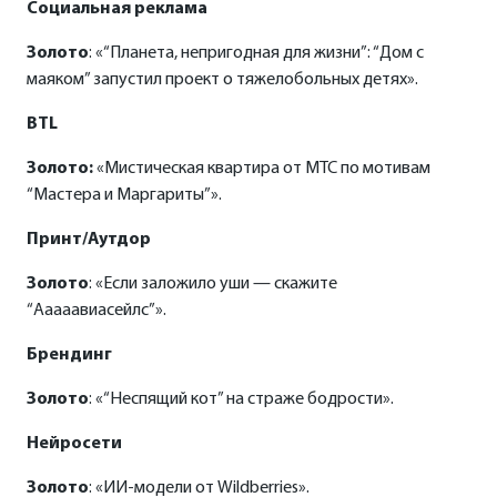
Социальная реклама
Золото
: «“Планета, непригодная для жизни”: “Дом с
маяком” запустил проект о тяжелобольных детях».
BTL
Золото:
«Мистическая квартира от МТС по мотивам
“Мастера и Маргариты”».
Принт/Аутдор
Золото
: «Если заложило уши — скажите
“Ааааавиасейлс”».
Брендинг
Золото
: «“Неспящий кот” на страже бодрости».
Нейросети
Золото
: «ИИ-модели от Wildberries».