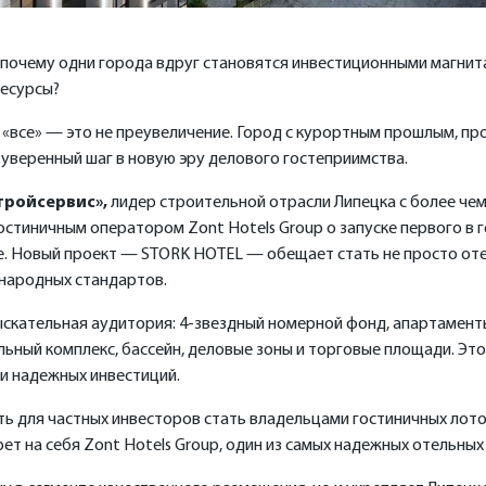
почему одни города вдруг становятся инвестиционными магнитам
ресурсы?
да «все» — это не преувеличение. Город с курортным прошлым, 
веренный шаг в новую эру делового гостеприимства.
тройсервис»,
лидер строительной отрасли Липецка с более чем
стиничным оператором Zont Hotels Group о запуске первого в г
. Новый проект — STORK HOTEL — обещает стать не просто оте
народных стандартов.
зыскательная аудитория: 4-звездный номерной фонд, апартамент
ьный комплекс, бассейн, деловые зоны и торговые площади. Это
 и надежных инвестиций.
 для частных инвесторов стать владельцами гостиничных лотов
ет на себя Zont Hotels Group, один из самых надежных отельны