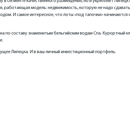
у в сегменте качественного размещения, но и укрепляет Липецк 
я, работающая модель: недвижимость, которую не надо сдавать
дом. И самое интересное, что лоты «под тапочки» начинаются от
ична по составу знаменитым бельгийским водам Спа. Курортный 
е.
ущее Липецка. И в ваш личный инвестиционный портфель.