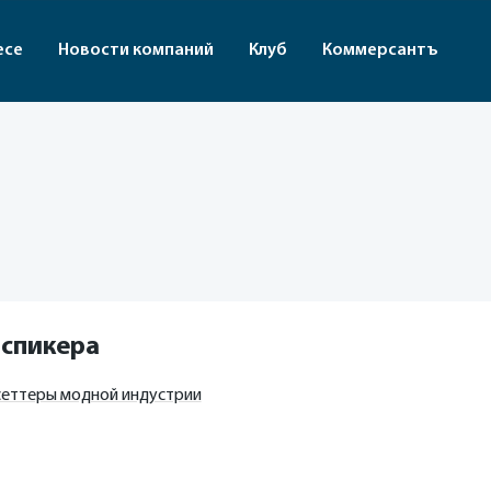
есе
Новости компаний
Клуб
Коммерсантъ
 спикера
сеттеры модной индустрии