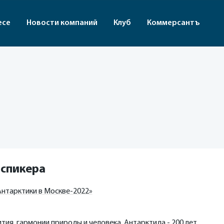
есе
Новости компаний
Клуб
Коммерсантъ
 спикера
нтарктики в Москве-2022»
тия, гармонии природы и человека. Антарктида - 200 лет