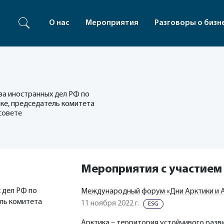
О нас
Мероприятия
Разговоры о бизн
ва иностранных дел РФ по
ке, председатель комитета
совете
Мероприятия с участием
 дел РФ по
Международный форум «Дни Арктики и А
ль комитета
11 ноября 2022 г.
ESG
Арктика – территория устойчивого разви