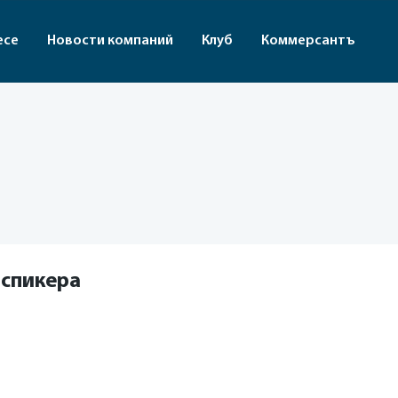
есе
Новости компаний
Клуб
Коммерсантъ
 спикера