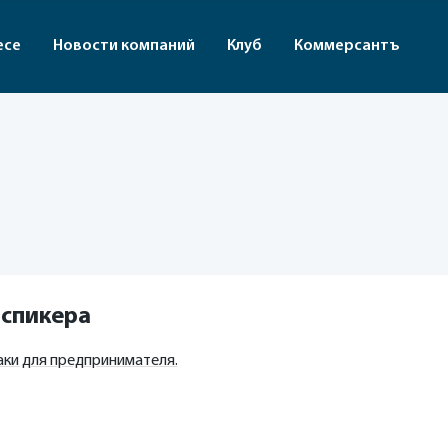
есе
Новости компаний
Клуб
Коммерсантъ
 спикера
хаки для предпринимателя.