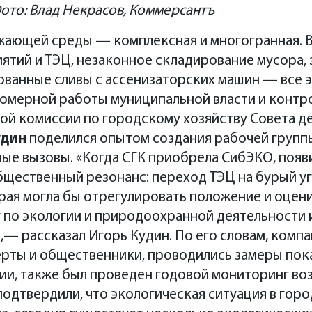
ото: Влад Некрасов, Коммерсантъ
ающей среды — комплексная и многогранная. 
тий и ТЭЦ, незаконное складирование мусора, 
ованные сливы с ассенизаторских машин — все 
номерной работы муниципальной власти и контр
ой комиссии по городскому хозяйству Совета д
удин
поделился опытом создания рабочей групп
ые вызовы. «Когда СГК приобрела СибЭКО, появ
щественный резонанс: переход ТЭЦ на бурый уго
рая могла бы отрегулировать положение и оцен
 по экологии и природоохранной деятельности и
,— рассказал Игорь Кудин. По его словам, компа
рты и общественники, проводились замеры пока
ии, также был проведен годовой мониторинг во
одтвердили, что экологическая ситуация в горо