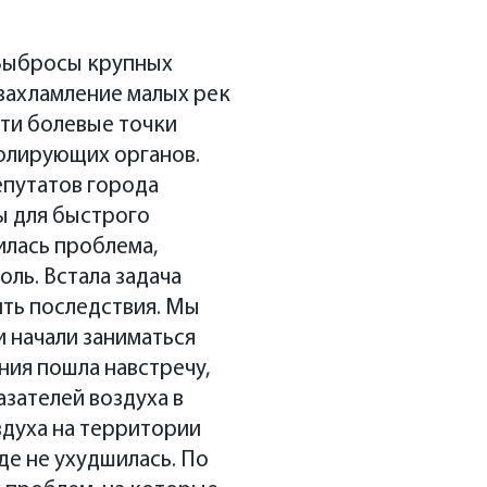
Выбросы крупных
захламление малых рек
эти болевые точки
олирующих органов.
епутатов города
ы для быстрого
илась проблема,
ль. Встала задача
ить последствия. Мы
 начали заниматься
ния пошла навстречу,
зателей воздуха в
здуха на территории
де не ухудшилась. По