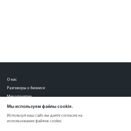
О нас
Разговоры о бизнесе
Мероприятия
Мы используем файлы cookie.
pisareva@kommersant-kuban.ru
Используя наш сайт, вы даете согласие на
использование файлов cookie.
8 (861) 201-94-26