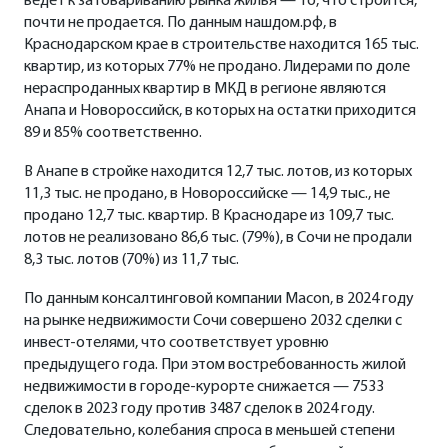
ведет к затовариванию рынка жилья — то, что строится,
почти не продается. По данным нашдом.рф, в
Краснодарском крае в строительстве находится 165 тыс.
квартир, из которых 77% не продано. Лидерами по доле
нераспроданных квартир в МКД в регионе являются
Анапа и Новороссийск, в которых на остатки приходится
89 и 85% соответственно.
В Анапе в стройке находится 12,7 тыс. лотов, из которых
11,3 тыс. не продано, в Новороссийске — 14,9 тыс., не
продано 12,7 тыс. квартир. В Краснодаре из 109,7 тыс.
лотов не реализовано 86,6 тыс. (79%), в Сочи не продали
8,3 тыс. лотов (70%) из 11,7 тыс.
По данным консалтинговой компании Macon, в 2024 году
на рынке недвижимости Сочи совершено 2032 сделки с
инвест-отелями, что соответствует уровню
предыдущего года. При этом востребованность жилой
недвижимости в городе-курорте снижается — 7533
сделок в 2023 году против 3487 сделок в 2024 году.
Следовательно, колебания спроса в меньшей степени