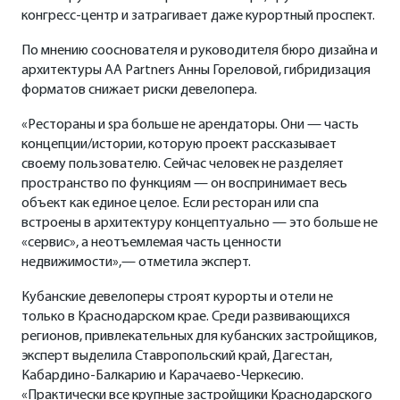
конгресс-центр и затрагивает даже курортный проспект.
По мнению сооснователя и руководителя бюро дизайна и
архитектуры AA Partners Анны Гореловой, гибридизация
форматов снижает риски девелопера.
«Рестораны и spa больше не арендаторы. Они — часть
концепции/истории, которую проект рассказывает
своему пользователю. Сейчас человек не разделяет
пространство по функциям — он воспринимает весь
объект как единое целое. Если ресторан или спа
встроены в архитектуру концептуально — это больше не
«сервис», а неотъемлемая часть ценности
недвижимости»,— отметила эксперт.
Кубанские девелоперы строят курорты и отели не
только в Краснодарском крае. Среди развивающихся
регионов, привлекательных для кубанских застройщиков,
эксперт выделила Ставропольский край, Дагестан,
Кабардино-Балкарию и Карачаево-Черкесию.
«Практически все крупные застройщики Краснодарского