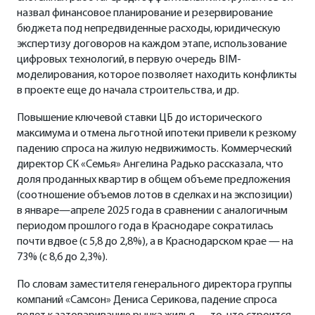
назвал финансовое планирование и резервирование
бюджета под непредвиденные расходы, юридическую
экспертизу договоров на каждом этапе, использование
цифровых технологий, в первую очередь BIM-
моделирования, которое позволяет находить конфликты
в проекте еще до начала строительства, и др.
Повышение ключевой ставки ЦБ до исторического
максимума и отмена льготной ипотеки привели к резкому
падению спроса на жилую недвижимость. Коммерческий
директор СК «Семья» Ангелина Радько рассказала, что
доля проданных квартир в общем объеме предложения
(соотношение объемов лотов в сделках и на экспозиции)
в январе—апреле 2025 года в сравнении с аналогичным
периодом прошлого года в Краснодаре сократилась
почти вдвое (с 5,8 до 2,8%), а в Краснодарском крае — на
73% (с 8,6 до 2,3%).
По словам заместителя генерального директора группы
компаний «Самсон» Дениса Серикова, падение спроса