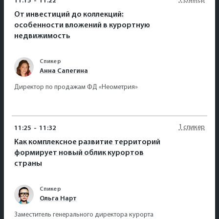
11:15
-
11:22
От инвестиций до коллекций:
особенности вложений в курортную
недвижимость
Спикер
Анна Сапегина
Директор по продажам ФД «Неометрия»
1 спикер
11:25
-
11:32
Как комплексное развитие территорий
формирует новый облик курортов
страны
Спикер
Ольга Нарт
Заместитель генерального директора курорта