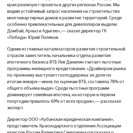
края реализуют проекты в других регионах России. Мы
видим устойчивый запрос населения на строительство
многоквартирных домов и развитие территорий. Среди
особенно привлекательных для девелоперов выделю
Домбай, Архыз и Адыгею»,— сказал директор ГК
«Победа» Юрий Поляков.
Одним из главных катализаторов развития строительной
отрасли заместитель начальника отдела развития
ипотечного бизнеса ВТБ Лев Данилян считает льготные
программы жилищного кредитования. «Драйвером рынка
по-прежнему выступает господдержка: ее доля по
итогам января—июня, по оценкам ВТБ, составила 78% от
общего объема выдач. Среди льготных программ
доминирует семейная ипотека, на которую в первом
полугодии пришлось 69% от всех продаж»,— рассказал
эксперт.
Директор ООО «Кубанская юридическая компания»,
представитель Краснодарского отделения Ассоциации
юристов России Валентина Семушкина рассказала о