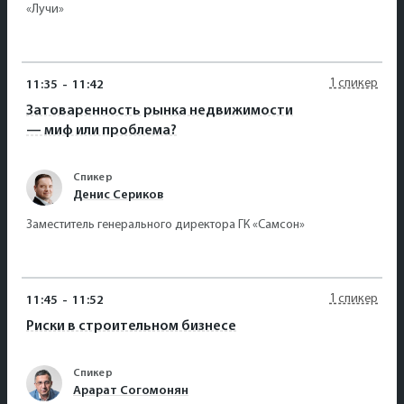
«Лучи»
1 спикер
11:35
-
11:42
Затоваренность рынка недвижимости
— миф или проблема?
Спикер
Денис Сериков
Заместитель генерального директора ГК «Самсон»
1 спикер
11:45
-
11:52
Риски в строительном бизнесе
Спикер
Арарат Согомонян