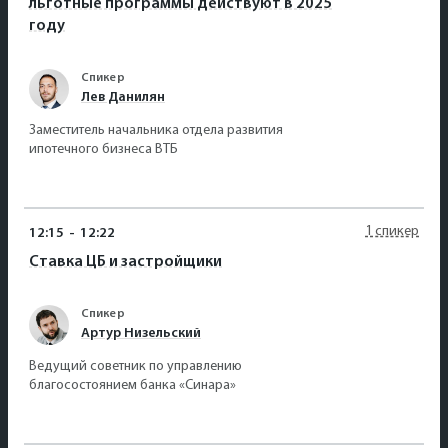
льготные программы действуют в 2025
году
Спикер
Лев Данилян
Заместитель начальника отдела развития
ипотечного бизнеса ВТБ
1 спикер
12:15
-
12:22
Ставка ЦБ и застройщики
Спикер
Артур Низельский
Ведущий советник по управлению
благосостоянием банка «Синара»