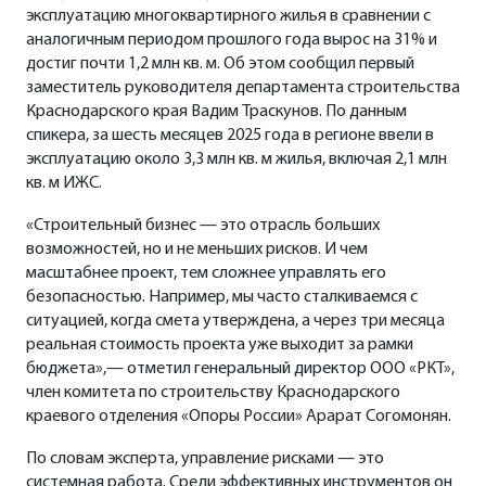
эксплуатацию многоквартирного жилья в сравнении с
аналогичным периодом прошлого года вырос на 31% и
достиг почти 1,2 млн кв. м. Об этом сообщил первый
заместитель руководителя департамента строительства
Краснодарского края Вадим Траскунов. По данным
спикера, за шесть месяцев 2025 года в регионе ввели в
эксплуатацию около 3,3 млн кв. м жилья, включая 2,1 млн
кв. м ИЖС.
«Строительный бизнес — это отрасль больших
возможностей, но и не меньших рисков. И чем
масштабнее проект, тем сложнее управлять его
безопасностью. Например, мы часто сталкиваемся с
ситуацией, когда смета утверждена, а через три месяца
реальная стоимость проекта уже выходит за рамки
бюджета»,— отметил генеральный директор ООО «РКТ»,
член комитета по строительству Краснодарского
краевого отделения «Опоры России» Арарат Согомонян.
По словам эксперта, управление рисками — это
системная работа. Среди эффективных инструментов он