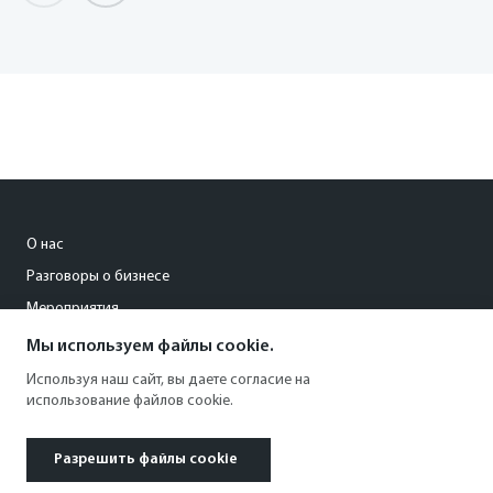
О нас
Разговоры о бизнесе
Мероприятия
Мы используем файлы cookie.
pisareva@kommersant-kuban.ru
Используя наш сайт, вы даете согласие на
использование файлов cookie.
8 (861) 201-94-26
Разрешить файлы cookie