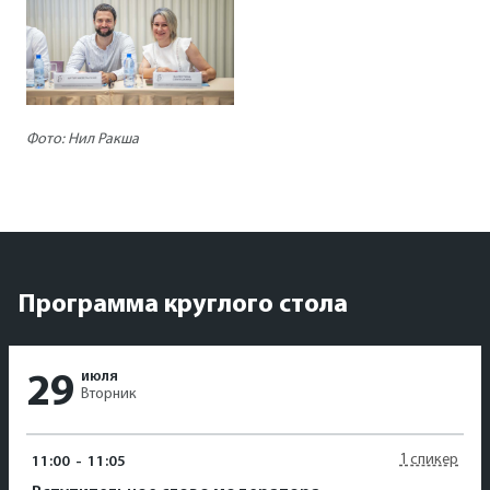
Фото: Нил Ракша
Программа круглого стола
июля
29
Вторник
1 спикер
11:00
-
11:05