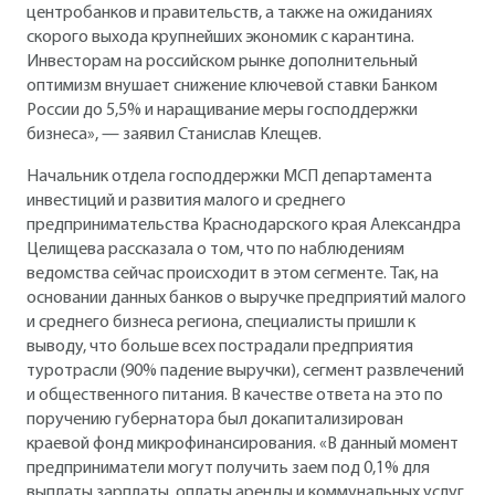
центробанков и правительств, а также на ожиданиях
скорого выхода крупнейших экономик с карантина.
Инвесторам на российском рынке дополнительный
оптимизм внушает снижение ключевой ставки Банком
России до 5,5% и наращивание меры господдержки
бизнеса», — заявил Станислав Клещев.
Начальник отдела господдержки МСП департамента
инвестиций и развития малого и среднего
предпринимательства Краснодарского края Александра
Целищева рассказала о том, что по наблюдениям
ведомства сейчас происходит в этом сегменте. Так, на
основании данных банков о выручке предприятий малого
и среднего бизнеса региона, специалисты пришли к
выводу, что больше всех пострадали предприятия
туротрасли (90% падение выручки), сегмент развлечений
и общественного питания. В качестве ответа на это по
поручению губернатора был докапитализирован
краевой фонд микрофинансирования. «В данный момент
предприниматели могут получить заем под 0,1% для
выплаты зарплаты, оплаты аренды и коммунальных услуг,