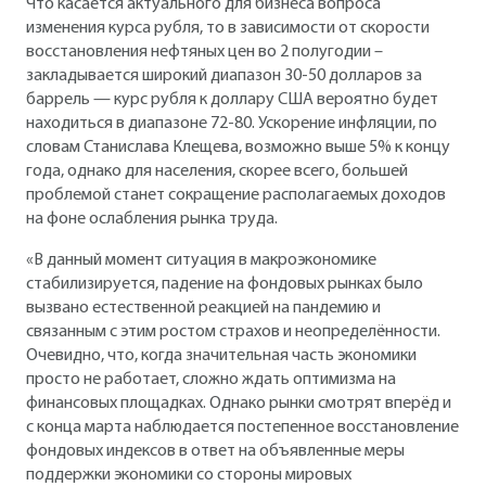
Что касается актуального для бизнеса вопроса
изменения курса рубля, то в зависимости от скорости
восстановления нефтяных цен во 2 полугодии –
закладывается широкий диапазон 30-50 долларов за
баррель — курс рубля к доллару США вероятно будет
находиться в диапазоне 72-80. Ускорение инфляции, по
словам Станислава Клещева, возможно выше 5% к концу
года, однако для населения, скорее всего, большей
проблемой станет сокращение располагаемых доходов
на фоне ослабления рынка труда.
«В данный момент ситуация в макроэкономике
стабилизируется, падение на фондовых рынках было
вызвано естественной реакцией на пандемию и
связанным с этим ростом страхов и неопределённости.
Очевидно, что, когда значительная часть экономики
просто не работает, сложно ждать оптимизма на
финансовых площадках. Однако рынки смотрят вперёд и
с конца марта наблюдается постепенное восстановление
фондовых индексов в ответ на объявленные меры
поддержки экономики со стороны мировых