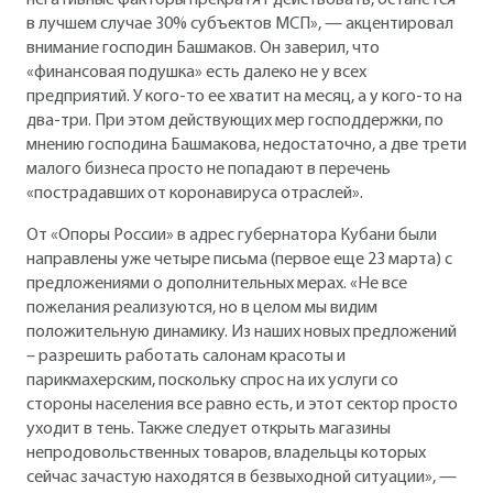
негативные факторы прекратят действовать, останется
в лучшем случае 30% субъектов МСП», — акцентировал
внимание господин Башмаков. Он заверил, что
«финансовая подушка» есть далеко не у всех
предприятий. У кого-то ее хватит на месяц, а у кого-то на
два-три. При этом действующих мер господдержки, по
мнению господина Башмакова, недостаточно, а две трети
малого бизнеса просто не попадают в перечень
«пострадавших от коронавируса отраслей».
От «Опоры России» в адрес губернатора Кубани были
направлены уже четыре письма (первое еще 23 марта) с
предложениями о дополнительных мерах. «Не все
пожелания реализуются, но в целом мы видим
положительную динамику. Из наших новых предложений
– разрешить работать салонам красоты и
парикмахерским, поскольку спрос на их услуги со
стороны населения все равно есть, и этот сектор просто
уходит в тень. Также следует открыть магазины
непродовольственных товаров, владельцы которых
сейчас зачастую находятся в безвыходной ситуации», —