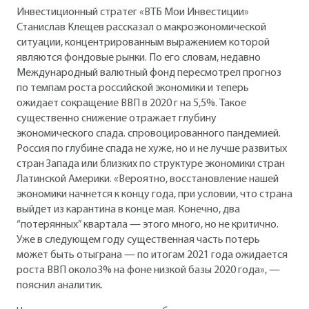
Инвестиционный стратег «ВТБ Мои Инвестиции»
Станислав Клещев рассказал о макроэкономической
ситуации, концентрированным выражением которой
являются фондовые рынки. По его словам, недавно
Международный валютный фонд пересмотрел прогноз
по темпам роста российской экономики и теперь
ожидает сокращение ВВП в 2020 г на 5,5%. Такое
существенно снижение отражает глубину
экономического спада. спровоцированного пандемией.
Россия по глубине спада не хуже, но и не лучше развитых
стран Запада или близких по структуре экономики стран
Латинской Америки. «Вероятно, восстановление нашей
экономики начнется к концу года, при условии, что страна
выйдет из карантина в конце мая. Конечно, два
“потерянных” квартала — этого много, но не критично.
Уже в следующем году существенная часть потерь
может быть отыграна — по итогам 2021 года ожидается
роста ВВП около3% на фоне низкой базы 2020 года», —
пояснил аналитик.