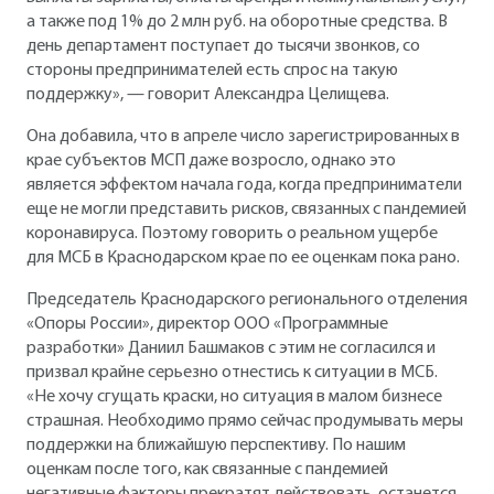
а также под 1% до 2 млн руб. на оборотные средства. В
день департамент поступает до тысячи звонков, со
стороны предпринимателей есть спрос на такую
поддержку», — говорит Александра Целищева.
Она добавила, что в апреле число зарегистрированных в
крае субъектов МСП даже возросло, однако это
является эффектом начала года, когда предприниматели
еще не могли представить рисков, связанных с пандемией
коронавируса. Поэтому говорить о реальном ущербе
для МСБ в Краснодарском крае по ее оценкам пока рано.
Председатель Краснодарского регионального отделения
«Опоры России», директор ООО «Программные
разработки» Даниил Башмаков с этим не согласился и
призвал крайне серьезно отнестись к ситуации в МСБ.
«Не хочу сгущать краски, но ситуация в малом бизнесе
страшная. Необходимо прямо сейчас продумывать меры
поддержки на ближайшую перспективу. По нашим
оценкам после того, как связанные с пандемией