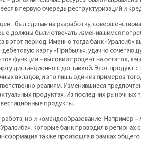
на – дополнительные ресурсы были направлены 
ееся в первую очередь реструктуризаций и кре
цент был сделан на разработку, совершенствов
рые должны были отвечать изменившимся потре
а в этот период. Именно тогда банк «Уралсиб» в
 дебетовую карту «Прибыль», удачно сочетающу
тов функции – высокий процент на остаток, кэш
арту дистанционно с доставкой. Этот продукт с
ных вкладов, и это лишь один из примеров того
тветственно реалиям. Изменившиеся предпочте
 актуальных продуктах. Из последних рыночных 
инвестиционные продукты.
о работа, но и командообразование. Например 
Уралсиба», которые банк проводил в регионах с
ансформация также произошла в рамках общего 