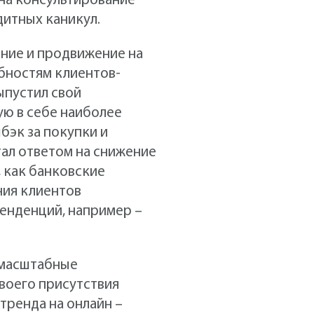
на консультирование
дитных каникул.
ание и продвижение на
бностям клиентов-
ыпустил свой
ю в себе наиболее
бэк за покупки и
тал ответом на снижение
, как банковские
ния клиентов
тенденций, например –
– масштабные
воего присутствия
тренда на онлайн –