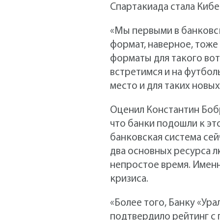
Спартакиада стала Киб
«Мы первыми в банковс
формат, наверное, тоже
форматы для такого вот
встретимся и на футболь
место и для таких новы
Оценил Константин Бобр
что банки подошли к эт
банковская система сей
два основных ресурса л
непростое время. Именн
кризиса.
«Более того, Банку «Ур
подтвердило рейтинг с 