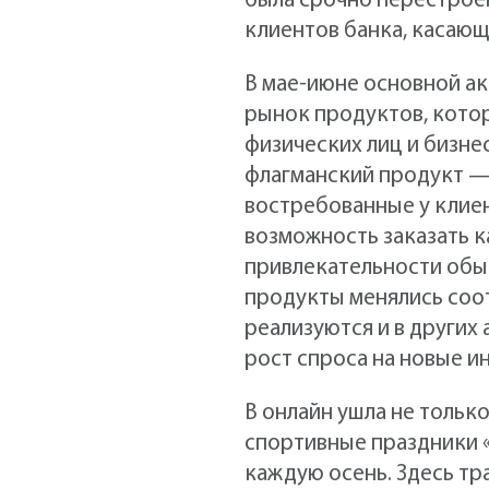
была срочно перестрое
клиентов банка, касающ
В мае-июне основной ак
рынок продуктов, кото
физических лиц и бизнес
флагманский продукт —
востребованные у клиен
возможность заказать к
привлекательности обыч
продукты менялись соо
реализуются и в других
рост спроса на новые 
В онлайн ушла не тольк
спортивные праздники «
каждую осень. Здесь тр