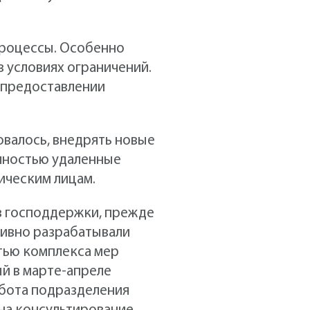
 процессы. Особенно
 условиях ограничений.
в предоставлении
овалось, внедрять новые
олностью удаленные
ическим лицам.
в господдержки, прежде
ктивно разрабатывали
тью комплекса мер
й в марте-апреле
абота подразделения