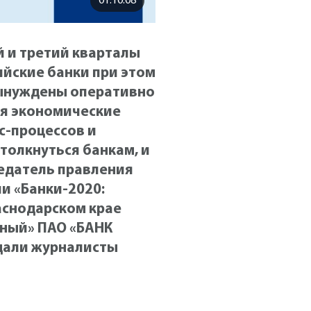
01:10:08
й и третий кварталы
ийские банки при этом
вынуждены оперативно
ся экономические
с-процессов и
толкнуться банкам, и
седатель правления
и «Банки-2020:
аснодарском крае
ный» ПАО «БАНК
дали журналисты