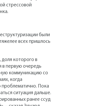
той стрессовой
нка.
 реструктуризации были
 тяжелее всех пришлось
 доля которого в
я в первую очередь
тную коммуникацию со
аях, когда
о проблематично. Пока
ваться ситуация дальше.
урированных ранее ссуд