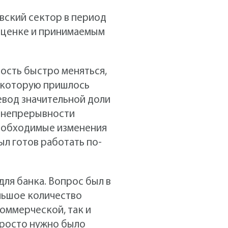
вский сектор в период
 оценке и принимаемым
ость быстро меняться,
, которую пришлось
евод значительной доли
 непрерывности
необходимые изменения
ыл готов работать по-
ля банка. Вопрос был в
льшое количество
оммерческой, так и
просто нужно было