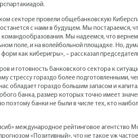
ерспартакиадой.
ком секторе провели общебанковскую Киберспа
 останется с нами в будущем. Мы постараемся, ч
 командообразования. Мы надеемся, что вернемс
ном поле, и на волейбольной площадке. Но, дума
х форм как киберигры», – рассказал председател
ов и готовность банковского сектора к ситуаци
ому стрессу гораздо более подготовленными, чем
час обладает гораздо большим запасом и капитал
юбого банка, размер которых точно имеет значе
о поэтому банки не были в числе тех, кто наибо
алсиб» международное рейтинговое агентство Mo
прогнозом «Позитивный», что не такое уж частое