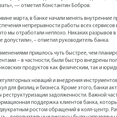
ать», — отметил Константин Бобров.
ловине марта, в банке начали менять внутренние
спечения непрерывности работы всех сервисов в
что мы отработали неплохо. Никаких разрывов 
е допустили», – отметил руководитель банка.
зменениями пришлось чуть быстрее, чем планир
ентами – в частности, были быстро внедрены п
ковских продуктов как физическим, так и юрид
регуляторных новаций и внедрения инструменто
кул для физлиц и бизнеса. Кроме этого, банки а
 реструктуризации задолженности. Важной час
ормационная поддержка клиентов банка, которы
 двукратным ростом обращений в колл-центр. Р