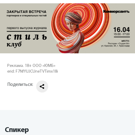
Реклама. 18+ ООО «ЮМБ»
erid: F7NfYUJCUneTVTimx18i
Поделиться:
Спикер