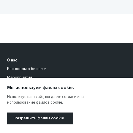
О нас
Разговоры о бизнесе
Мероприятия
Мы используем файлы cookie.
pisareva@kommersant-kuban.ru
Используя наш сайт, вы даете согласие на
использование файлов cookie.
8 (861) 201-94-26
Разрешить файлы cookie
© 1991–2026 АО «Коммерсантъ». All rights reserved