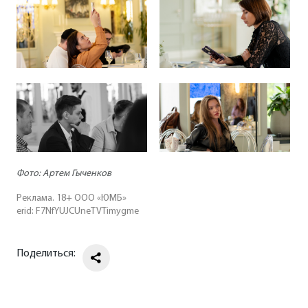
Фото: Артем Гыченков
Реклама. 18+ ООО «ЮМБ»
erid: F7NfYUJCUneTVTimygme
Поделиться: