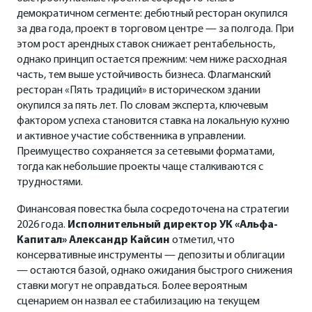
демократичном сегменте: дебютный ресторан окупился
за два года, проект в торговом центре — за полгода. При
этом рост арендных ставок снижает рентабельность,
однако принцип остается прежним: чем ниже расходная
часть, тем выше устойчивость бизнеса. Флагманский
ресторан «Пять традиций» в историческом здании
окупился за пять лет. По словам эксперта, ключевым
фактором успеха становится ставка на локальную кухню
и активное участие собственника в управлении.
Преимущество сохраняется за сетевыми форматами,
тогда как небольшие проекты чаще сталкиваются с
трудностями.
Финансовая повестка была сосредоточена на стратегии
2026 года.
Исполнительный директор УК «Альфа-
Капитал» Александр Кайсин
отметил, что
консервативные инструменты — депозиты и облигации
— остаются базой, однако ожидания быстрого снижения
ставки могут не оправдаться. Более вероятным
сценарием он назвал ее стабилизацию на текущем