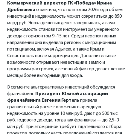
Коммерческий директор ГК «Победа» Ирина
Дробышева
отметила, что по итогам 2026 года объем
инвестиций в недвижимость может сократиться до 850
млрд руб. Эпоха дешевых денег завершилась, а сама
недвижимость становится инструментом умеренного
дохода с горизонтом 9–15 лет. Среди перспективных
направлений она выделила регионы с миграционным
потенциалом, включая Адыгею, а также Крым и
Севастополь после коррекции цен. Дополнительные
возможности открывают инвестиции в землю и
программы рассрочек, а сезонный фактор делает летние
месяцы более выгодными для входа.
В сегменте альтернативных инвестиций обсуждался
франчайзинг.
Президент Южной ассоциации
франчайзинга Евгения Гертель
привела
сравнительный расчет: вложения в арендную
недвижимость на уровне 10 млн руб. дают до 500 тыс.
руб. годового дохода, тогда как франшизы — до 2,5–3
млн руб. При этом рынок требует тщательного отбора
проектов, поскольку часть предложений создается для