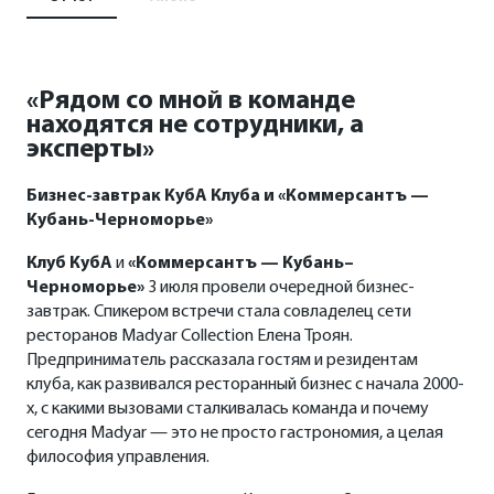
Клуб КубА
«Рядом со мной в команде
«Коммерсантъ — Кубань–
находятся не сотрудники, а
Черноморье»
эксперты»
Бизнес-завтрак КубА Клуба и «Коммерсантъ —
Кубань-Черноморье»
Клуб КубА
и
«Коммерсантъ — Кубань–
Черноморье»
3 июля провели очередной бизнес-
завтрак. Спикером встречи стала совладелец сети
ресторанов Madyar Collection Елена Троян.
Предприниматель рассказала гостям и резидентам
клуба, как развивался ресторанный бизнес с начала 2000-
х, с какими вызовами сталкивалась команда и почему
сегодня Madyar — это не просто гастрономия, а целая
философия управления.