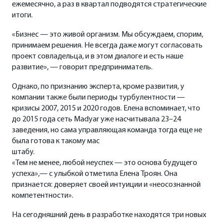
ежемесячно, а раз в квартал подводятся стратегические
итоги.
«Бизнес — это живой организм. Мы обсуждаем, спорим,
принимаем решения. Не всегда даже могут согласовать
проект совладельца, и в этом диалоге и есть наше
развитие», — говорит предприниматель.
Однако, по признанию эксперта, кроме развития, у
компании также были периоды турбулентности —
кризисы 2007, 2015 и 2020 годов. Елена вспоминает, что
до 2015 года сеть Madyar уже насчитывала 23–24
заведения, но сама управляющая команда тогда еще не
была готова к такому мас
штабу.
«Тем не менее, любой неуспех — это основа будущего
успеха»,— с улыбкой отметила Елена Троян. Она
признается: доверяет своей интуиции и «неосознанной
компетентности».
На сегодняшний день в разработке находятся три новых