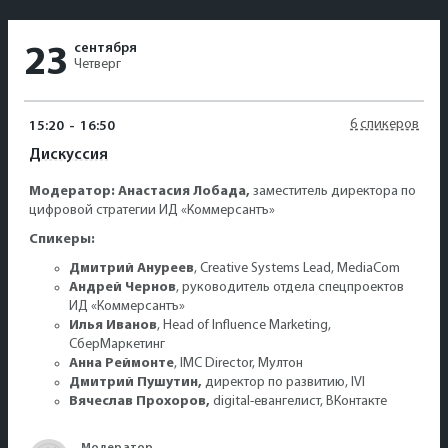
сентября
23
Четверг
6 спикеров
15:20
-
16:50
Дискуссия
Модератор: Анастасия Лобада,
заместитель директора по
цифровой стратегии ИД «Коммерсантъ»
Спикеры:
Дмитрий Ануреев
, Creative Systems Lead, MediaCom
Андрей Чернов
, руководитель отдела спецпроектов
ИД «Коммерсантъ»
Илья Иванов
, Head of Influence Marketing,
СберМаркетинг
Анна Реймонте
, IMC Director, Мултон
Дмитрий Пушутин,
директор по развитию, IVI
Вячеслав Прохоров,
digital-евангелист, ВКонтакте